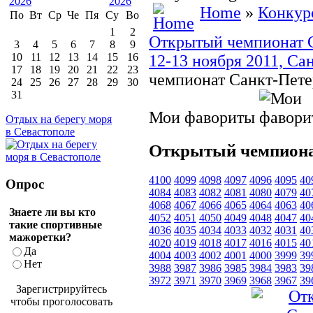
Home
»
Конкур
По
Вт
Ср
Че
Пя
Су
Во
1
2
Открытый чемпионат Са
3
4
5
6
7
8
9
10
11
12
13
14
15
16
12-13 ноября 2011, Са
17
18
19
20
21
22
23
чемпионат Санкт-Пете
24
25
26
27
28
29
30
31
Мои фавориты
Отдых на берегу моря
в Севастополе
Открытый чемпиона
4100
4099
4098
4097
4096
4095
40
Опрос
4084
4083
4082
4081
4080
4079
40
4068
4067
4066
4065
4064
4063
40
Знаете ли вы кто
4052
4051
4050
4049
4048
4047
40
такие спортивные
4036
4035
4034
4033
4032
4031
40
мажоретки?
4020
4019
4018
4017
4016
4015
40
Да
4004
4003
4002
4001
4000
3999
39
Нет
3988
3987
3986
3985
3984
3983
39
3972
3971
3970
3969
3968
3967
39
Зарегистрируйтесь
чтобы проголосовать