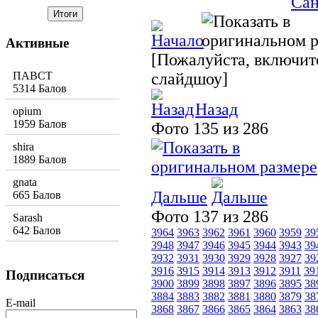
Активные
[Пожалуйста, включите
ПАВСТ
слайдшоу]
5314 Балов
Назад
opium
1959 Балов
Фото 135 из 286
shira
1889 Балов
gnata
Дальше
665 Балов
Фото 137 из 286
Sarash
642 Балов
3964
3963
3962
3961
3960
3959
39
3948
3947
3946
3945
3944
3943
39
3932
3931
3930
3929
3928
3927
39
3916
3915
3914
3913
3912
3911
39
Подписаться
3900
3899
3898
3897
3896
3895
38
3884
3883
3882
3881
3880
3879
38
E-mail
3868
3867
3866
3865
3864
3863
38