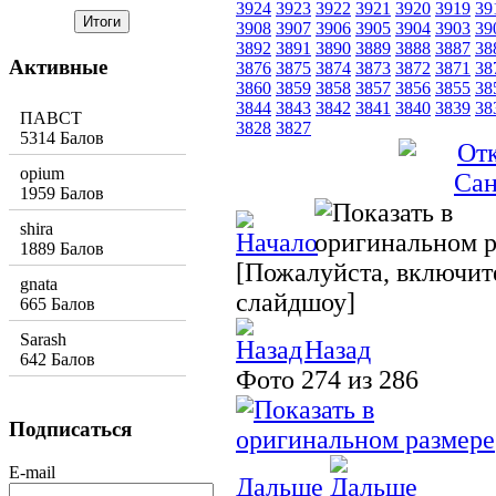
3924
3923
3922
3921
3920
3919
39
3908
3907
3906
3905
3904
3903
39
3892
3891
3890
3889
3888
3887
38
Активные
3876
3875
3874
3873
3872
3871
38
3860
3859
3858
3857
3856
3855
38
3844
3843
3842
3841
3840
3839
38
ПАВСТ
3828
3827
5314 Балов
opium
1959 Балов
shira
1889 Балов
[Пожалуйста, включите
gnata
слайдшоу]
665 Балов
Sarash
Назад
642 Балов
Фото 274 из 286
Подписаться
E-mail
Дальше