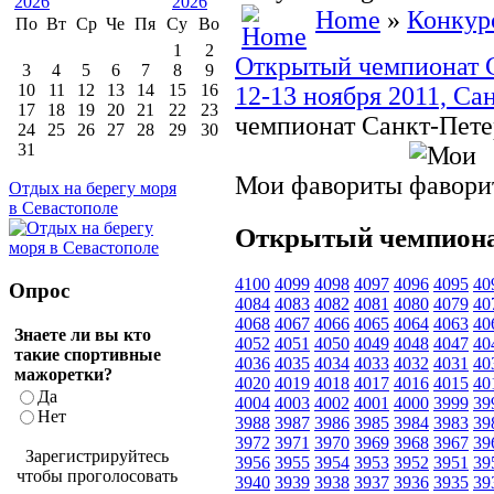
Home
»
Конкур
По
Вт
Ср
Че
Пя
Су
Во
1
2
Открытый чемпионат Са
3
4
5
6
7
8
9
10
11
12
13
14
15
16
12-13 ноября 2011, Са
17
18
19
20
21
22
23
чемпионат Санкт-Пете
24
25
26
27
28
29
30
31
Мои фавориты
Отдых на берегу моря
в Севастополе
Открытый чемпиона
4100
4099
4098
4097
4096
4095
40
Опрос
4084
4083
4082
4081
4080
4079
40
4068
4067
4066
4065
4064
4063
40
Знаете ли вы кто
4052
4051
4050
4049
4048
4047
40
такие спортивные
4036
4035
4034
4033
4032
4031
40
мажоретки?
4020
4019
4018
4017
4016
4015
40
Да
4004
4003
4002
4001
4000
3999
39
Нет
3988
3987
3986
3985
3984
3983
39
3972
3971
3970
3969
3968
3967
39
Зарегистрируйтесь
3956
3955
3954
3953
3952
3951
39
чтобы проголосовать
3940
3939
3938
3937
3936
3935
39