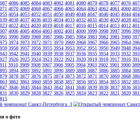
087
4086
4085
4084
4083
4082
4081
4080
4079
4078
4077
4076
407
071
4070
4069
4068
4067
4066
4065
4064
4063
4062
4061
4060
405
055
4054
4053
4052
4051
4050
4049
4048
4047
4046
4045
4044
404
039
4038
4037
4036
4035
4034
4033
4032
4031
4030
4029
4028
402
023
4022
4021
4020
4019
4018
4017
4016
4015
4014
4013
4012
401
007
4006
4005
4004
4003
4002
4001
4000
3999
3998
3997
3996
399
991
3990
3989
3988
3987
3986
3985
3984
3983
3982
3981
3980
397
975
3974
3973
3972
3971
3970
3969
3968
3967
3966
3965
3964
396
959
3958
3957
3956
3955
3954
3953
3952
3951
3950
3949
3948
394
943
3942
3941
3940
3939
3938
3937
3936
3935
3934
3933
3932
393
927
3926
3925
3924
3923
3922
3921
3920
3919
3918
3917
3916
391
911
3910
3909
3908
3907
3906
3905
3904
3903
3902
3901
3900
389
895
3894
3893
3892
3891
3890
3889
3888
3887
3886
3885
3884
388
879
3878
3877
3876
3875
3874
3873
3872
3871
3870
3869
3868
386
863
3862
3861
3860
3859
3858
3857
3856
3855
3854
3853
3852
385
847
3846
3845
3844
3843
3842
3841
3840
3839
3838
3837
3836
383
831
3830
3829
3828
3827
3826
3825
3824
3823
3822
3821
3820
381
815
я о фото