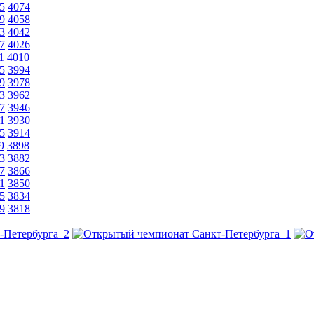
5
4074
9
4058
3
4042
7
4026
1
4010
5
3994
9
3978
3
3962
7
3946
1
3930
5
3914
9
3898
3
3882
7
3866
1
3850
5
3834
9
3818