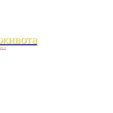
 живота
ance