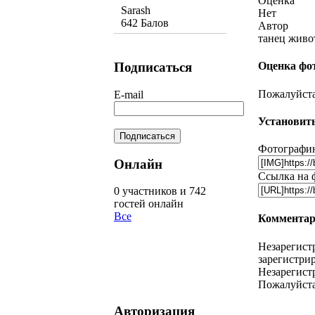
Оценка
Sarash
Нет
642 Балов
Автор
танец живо
Подписаться
Оценка фо
Пожалуйста,
E-mail
Установить
Фотографию
Онлайн
Ссылка на 
0 участников и 742
гостей онлайн
Все
Комментар
Незарегист
зарегистрир
Незарегист
Пожалуйста
Авторизация