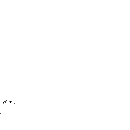
луйста,
.