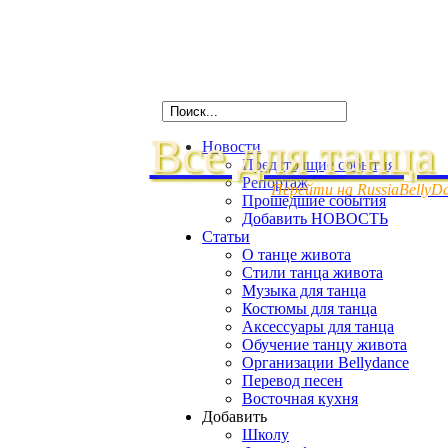
Все для танца
Новости
Предстоящие события
Репортаж
Перейти на RussiaBellyD
Прошедшие события
Добавить НОВОСТЬ
Статьи
О танце живота
Стили танца живота
Музыка для танца
Костюмы для танца
Аксессуары для танца
Обучение танцу живота
Организации Bellydance
Перевод песен
Восточная кухня
Добавить
Школу