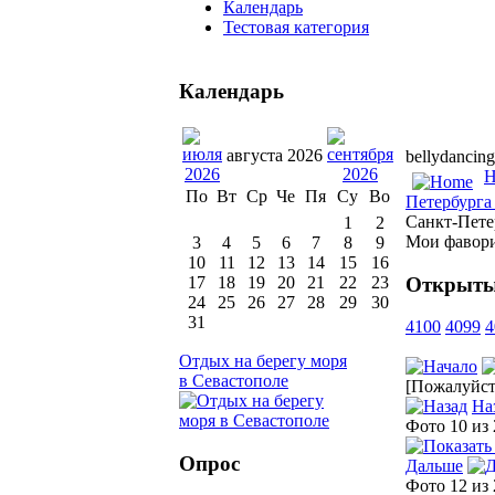
Календарь
Тестовая категория
Календарь
августа 2026
bellydancing
H
По
Вт
Ср
Че
Пя
Су
Во
Петербурга 
Санкт-Пете
1
2
Мои фавор
3
4
5
6
7
8
9
10
11
12
13
14
15
16
Открыты
17
18
19
20
21
22
23
24
25
26
27
28
29
30
31
4100
4099
4
Отдых на берегу моря
в Севастополе
[Пожалуйста
На
Фото 10 из
Опрос
Дальше
Фото 12 из