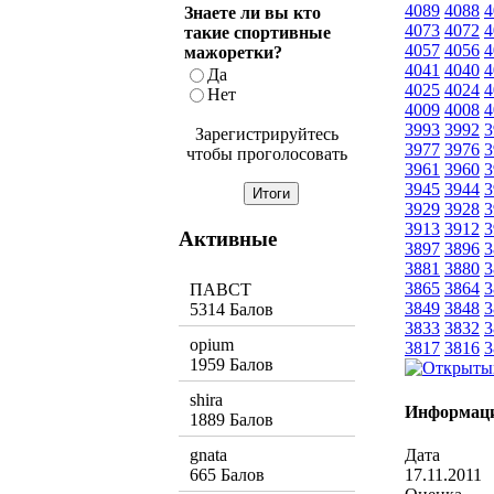
4089
4088
4
Знаете ли вы кто
4073
4072
4
такие спортивные
4057
4056
4
мажоретки?
4041
4040
4
Да
4025
4024
4
Нет
4009
4008
4
3993
3992
3
Зарегистрируйтесь
3977
3976
3
чтобы проголосовать
3961
3960
3
3945
3944
3
3929
3928
3
3913
3912
3
Активные
3897
3896
3
3881
3880
3
3865
3864
3
ПАВСТ
3849
3848
3
5314 Балов
3833
3832
3
opium
3817
3816
3
1959 Балов
shira
Информаци
1889 Балов
Дата
gnata
17.11.2011
665 Балов