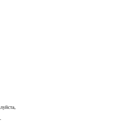
луйста,
.