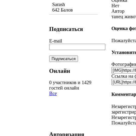
Оценка
Sarash
Нет
642 Балов
Автор
танец живо
Подписаться
Оценка фо
Пожалуйста,
E-mail
Установить
Фотографию
Онлайн
Ссылка на 
0 участников и 1429
гостей онлайн
Все
Комментар
Незарегист
зарегистрир
Незарегист
Пожалуйста
Авторизация