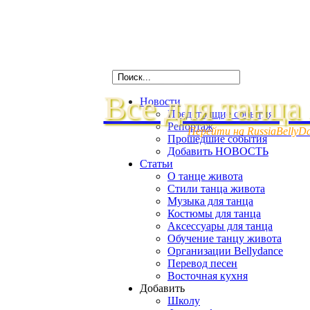
Все для танца
Новости
Предстоящие события
Репортаж
Перейти на RussiaBellyD
Прошедшие события
Добавить НОВОСТЬ
Статьи
О танце живота
Стили танца живота
Музыка для танца
Костюмы для танца
Аксессуары для танца
Обучение танцу живота
Организации Bellydance
Перевод песен
Восточная кухня
Добавить
Школу