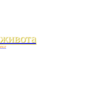
 живота
ance