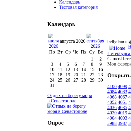
Календарь
Тестовая категория
Календарь
августа 2026
bellydancing
H
По
Вт
Ср
Че
Пя
Су
Во
Петербурга 
Санкт-Пете
1
2
Мои фавор
3
4
5
6
7
8
9
10
11
12
13
14
15
16
Открыты
17
18
19
20
21
22
23
24
25
26
27
28
29
30
31
4100
4099
4
4084
4083
4
Отдых на берегу моря
4068
4067
4
в Севастополе
4052
4051
4
4036
4035
4
4020
4019
4
4004
4003
4
Опрос
3988
3987
3