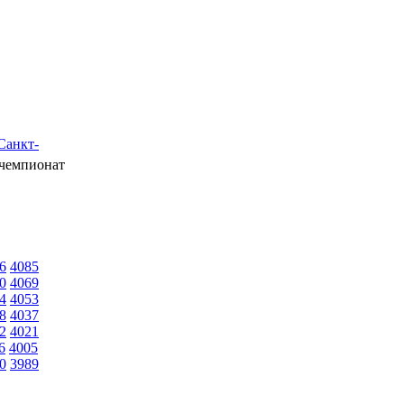
Санкт-
чемпионат
6
4085
0
4069
4
4053
8
4037
2
4021
6
4005
0
3989