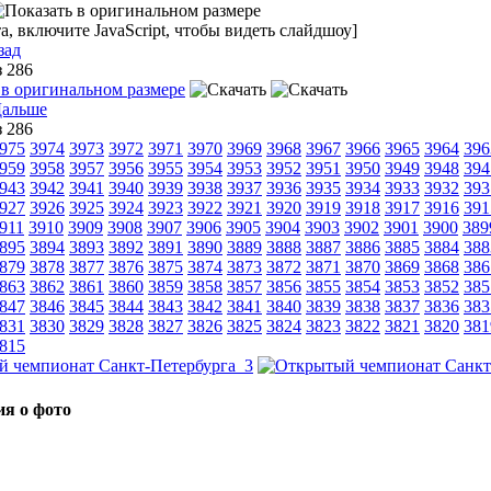
, включите JavaScript, чтобы видеть слайдшоу]
зад
з 286
з 286
975
3974
3973
3972
3971
3970
3969
3968
3967
3966
3965
3964
396
959
3958
3957
3956
3955
3954
3953
3952
3951
3950
3949
3948
394
943
3942
3941
3940
3939
3938
3937
3936
3935
3934
3933
3932
393
927
3926
3925
3924
3923
3922
3921
3920
3919
3918
3917
3916
391
911
3910
3909
3908
3907
3906
3905
3904
3903
3902
3901
3900
389
895
3894
3893
3892
3891
3890
3889
3888
3887
3886
3885
3884
388
879
3878
3877
3876
3875
3874
3873
3872
3871
3870
3869
3868
386
863
3862
3861
3860
3859
3858
3857
3856
3855
3854
3853
3852
385
847
3846
3845
3844
3843
3842
3841
3840
3839
3838
3837
3836
383
831
3830
3829
3828
3827
3826
3825
3824
3823
3822
3821
3820
381
815
я о фото