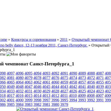
ome
»
Конкурсы и соревнования
»
2011
»
Открытый чемпионат 
по belly dance, 12-13 ноября 2011, Санкт-Петербург.
» Открытый 
рбурга_1
иты
й чемпионат Санкт-Петербурга_1
098
4097
4096
4095
4094
4093
4092
4091
4090
4089
4088
4087
408
082
4081
4080
4079
4078
4077
4076
4075
4074
4073
4072
4071
407
066
4065
4064
4063
4062
4061
4060
4059
4058
4057
4056
4055
405
050
4049
4048
4047
4046
4045
4044
4043
4042
4041
4040
4039
403
034
4033
4032
4031
4030
4029
4028
4027
4026
4025
4024
4023
402
018
4017
4016
4015
4014
4013
4012
4011
4010
4009
4008
4007
400
002
4001
4000
3999
3998
3997
3996
3995
3994
3993
3992
3991
399
986
3985
3984
3983
3982
3981
3980
3979