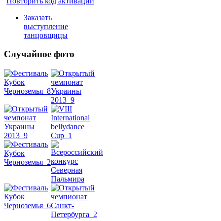
Повторить код активации
Заказать
выступление
танцовщицы
Случайное фото
Танец
живота
Belly
Dance
уроки
видео
школы