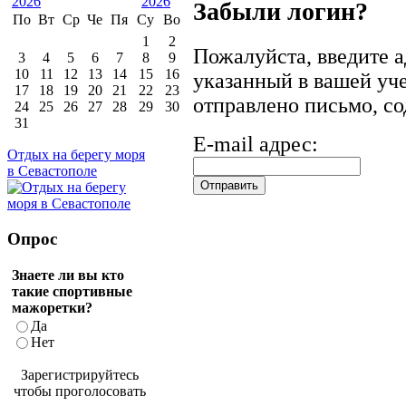
Забыли логин?
По
Вт
Ср
Че
Пя
Су
Во
1
2
Пожалуйста, введите а
3
4
5
6
7
8
9
10
11
12
13
14
15
16
указанный в вашей уче
17
18
19
20
21
22
23
отправлено письмо, с
24
25
26
27
28
29
30
31
E-mail адрес:
Отдых на берегу моря
в Севастополе
Опрос
Знаете ли вы кто
такие спортивные
мажоретки?
Да
Нет
Зарегистрируйтесь
чтобы проголосовать