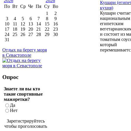
Кушари (египе
По
Вт
Ср
Че
Пя
Су
Во
кухня)
Кушари считае
1
2
национальным
3
4
5
6
7
8
9
египетским
10
11
12
13
14
15
16
вегетариански
17
18
19
20
21
22
23
и состоит из м
24
25
26
27
28
29
30
томатным соус
31
который
перемешивается
Отдых на берегу моря
в Севастополе
Опрос
Знаете ли вы кто
такие спортивные
мажоретки?
Да
Нет
Зарегистрируйтесь
чтобы проголосовать