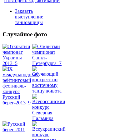
Повторить код активации
Заказать
выступление
танцовщицы
Случайное фото
Танец
живота
Belly
Dance
уроки
видео
школы