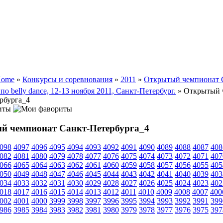
ome
»
Конкурсы и соревнования
»
2011
»
Открытый чемпионат 
по belly dance, 12-13 ноября 2011, Санкт-Петербург.
» Открытый 
рбурга_4
иты
й чемпионат Санкт-Петербурга_4
098
4097
4096
4095
4094
4093
4092
4091
4090
4089
4088
4087
408
082
4081
4080
4079
4078
4077
4076
4075
4074
4073
4072
4071
407
066
4065
4064
4063
4062
4061
4060
4059
4058
4057
4056
4055
405
050
4049
4048
4047
4046
4045
4044
4043
4042
4041
4040
4039
403
034
4033
4032
4031
4030
4029
4028
4027
4026
4025
4024
4023
402
018
4017
4016
4015
4014
4013
4012
4011
4010
4009
4008
4007
400
002
4001
4000
3999
3998
3997
3996
3995
3994
3993
3992
3991
399
986
3985
3984
3983
3982
3981
3980
3979
3978
3977
3976
3975
397