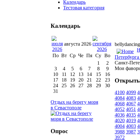
Календарь
Тестовая категория
Календарь
августа 2026
bellydancing
H
По
Вт
Ср
Че
Пя
Су
Во
Петербурга 
Санкт-Пете
1
2
Мои фавор
3
4
5
6
7
8
9
10
11
12
13
14
15
16
Открыты
17
18
19
20
21
22
23
24
25
26
27
28
29
30
31
4100
4099
4
4084
4083
4
Отдых на берегу моря
4068
4067
4
в Севастополе
4052
4051
4
4036
4035
4
4020
4019
4
4004
4003
4
Опрос
3988
3987
3
3972