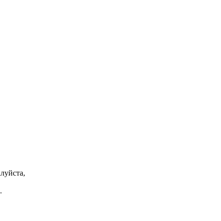
луйста,
.