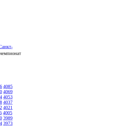
Санкт-
чемпионат
6
4085
0
4069
4
4053
8
4037
2
4021
6
4005
0
3989
4
3973