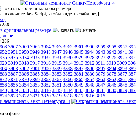
, включите JavaScript, чтобы видеть слайдшоу]
зад
з 286
з 286
968
3967
3966
3965
3964
3963
3962
3961
3960
3959
3958
3957
395
952
3951
3950
3949
3948
3947
3946
3945
3944
3943
3942
3941
394
936
3935
3934
3933
3932
3931
3930
3929
3928
3927
3926
3925
392
920
3919
3918
3917
3916
3915
3914
3913
3912
3911
3910
3909
390
904
3903
3902
3901
3900
3899
3898
3897
3896
3895
3894
3893
389
888
3887
3886
3885
3884
3883
3882
3881
3880
3879
3878
3877
387
872
3871
3870
3869
3868
3867
3866
3865
3864
3863
3862
3861
386
856
3855
3854
3853
3852
3851
3850
3849
3848
3847
3846
3845
384
840
3839
3838
3837
3836
3835
3834
3833
3832
3831
3830
3829
382
824
3823
3822
3821
3820
3819
3818
3817
3816
3815
я о фото