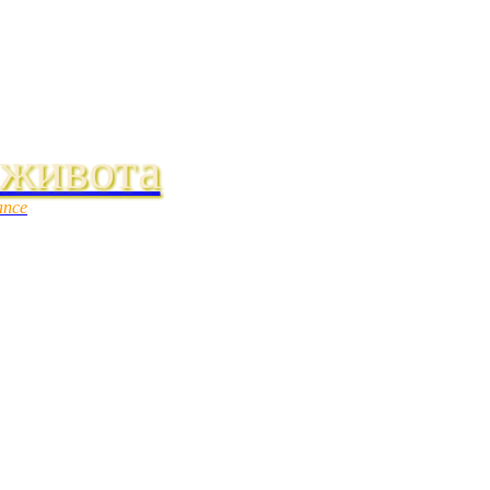
 живота
ance