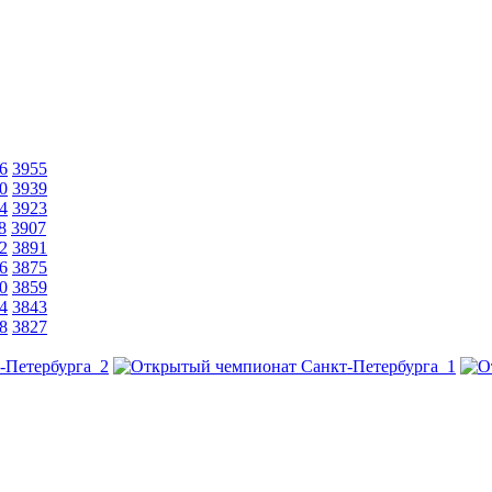
6
3955
0
3939
4
3923
8
3907
2
3891
6
3875
0
3859
4
3843
8
3827