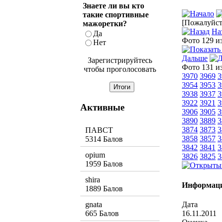
Знаете ли вы кто
такие спортивные
[Пожалуйста
мажоретки?
На
Да
Фото 129 и
Нет
Дальше
Зарегистрируйтесь
Фото 131 и
чтобы проголосовать
3970
3969
3
3954
3953
3
3938
3937
3
3922
3921
3
Активные
3906
3905
3
3890
3889
3
3874
3873
3
ПАВСТ
3858
3857
3
5314 Балов
3842
3841
3
opium
3826
3825
3
1959 Балов
shira
Информаци
1889 Балов
Дата
gnata
16.11.2011
665 Балов