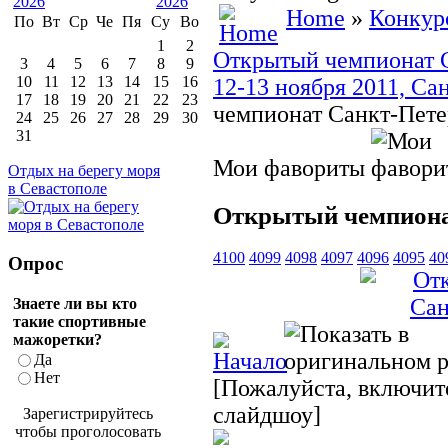
Home
»
Конкур
По
Вт
Ср
Че
Пя
Су
Во
1
2
Открытый чемпионат Са
3
4
5
6
7
8
9
10
11
12
13
14
15
16
12-13 ноября 2011, Са
17
18
19
20
21
22
23
чемпионат Санкт-Пете
24
25
26
27
28
29
30
31
Мои фавориты
Отдых на берегу моря
в Севастополе
Открытый чемпиона
4100
4099
4098
4097
4096
4095
40
Опрос
Знаете ли вы кто
такие спортивные
мажоретки?
Да
Нет
[Пожалуйста, включите
слайдшоу]
Зарегистрируйтесь
чтобы проголосовать