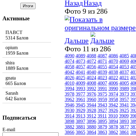
Назад
Фото 9 из 286
Активные
ПАВСТ
5314 Балов
Дальше
opium
Фото 11 из 286
1959 Балов
4090
4089
4088
4087
4086
4085
40
4074
4073
4072
4071
4070
4069
40
shira
4058
4057
4056
4055
4054
4053
40
1889 Балов
4042
4041
4040
4039
4038
4037
40
4026
4025
4024
4023
4022
4021
40
gnata
4010
4009
4008
4007
4006
4005
40
665 Балов
3994
3993
3992
3991
3990
3989
39
Sarash
3978
3977
3976
3975
3974
3973
39
642 Балов
3962
3961
3960
3959
3958
3957
39
3946
3945
3944
3943
3942
3941
39
3930
3929
3928
3927
3926
3925
39
3914
3913
3912
3911
3910
3909
39
Подписаться
3898
3897
3896
3895
3894
3893
38
3882
3881
3880
3879
3878
3877
38
E-mail
3866
3865
3864
3863
3862
3861
38