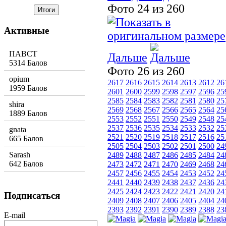
Фото 24 из 260
Активные
ПАВСТ
Дальше
5314 Балов
Фото 26 из 260
opium
2617
2616
2615
2614
2613
2612
26
1959 Балов
2601
2600
2599
2598
2597
2596
25
2585
2584
2583
2582
2581
2580
25
shira
2569
2568
2567
2566
2565
2564
25
1889 Балов
2553
2552
2551
2550
2549
2548
25
2537
2536
2535
2534
2533
2532
25
gnata
2521
2520
2519
2518
2517
2516
25
665 Балов
2505
2504
2503
2502
2501
2500
24
Sarash
2489
2488
2487
2486
2485
2484
24
642 Балов
2473
2472
2471
2470
2469
2468
24
2457
2456
2455
2454
2453
2452
24
2441
2440
2439
2438
2437
2436
24
2425
2424
2423
2422
2421
2420
24
Подписаться
2409
2408
2407
2406
2405
2404
24
2393
2392
2391
2390
2389
2388
23
E-mail