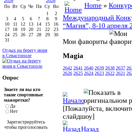
Home
»
Конкур
По
Вт
Ср
Че
Пя
Су
Во
1
2
Международный Конкур
3
4
5
6
7
8
9
10
11
12
13
14
15
16
“Магия”, 8-10 апреля 
17
18
19
20
21
22
23
24
25
26
27
28
29
30
31
Мои фавориты
Отдых на берегу моря
Magia
в Севастополе
2642
2641
2640
2639
2638
2637
26
2626
2625
2624
2623
2622
2621
26
Опрос
Знаете ли вы кто
такие спортивные
мажоретки?
Да
[Пожалуйста, включите
Нет
слайдшоу]
Зарегистрируйтесь
чтобы проголосовать
Назад