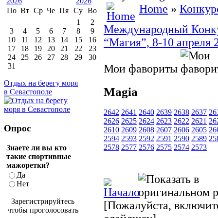
Home
»
Конкур
По
Вт
Ср
Че
Пя
Су
Во
1
2
Международный Конкур
3
4
5
6
7
8
9
10
11
12
13
14
15
16
“Магия”, 8-10 апреля 
17
18
19
20
21
22
23
24
25
26
27
28
29
30
31
Мои фавориты
Отдых на берегу моря
Magia
в Севастополе
2642
2641
2640
2639
2638
2637
26
2626
2625
2624
2623
2622
2621
26
Опрос
2610
2609
2608
2607
2606
2605
26
2594
2593
2592
2591
2590
2589
25
2578
2577
2576
2575
2574
2573
Знаете ли вы кто
такие спортивные
мажоретки?
Да
Нет
Зарегистрируйтесь
[Пожалуйста, включите
чтобы проголосовать