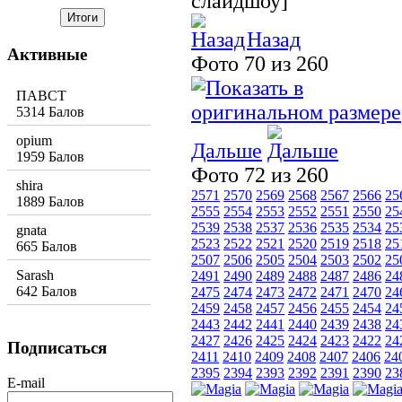
слайдшоу]
Назад
Активные
Фото 70 из 260
ПАВСТ
5314 Балов
opium
Дальше
1959 Балов
Фото 72 из 260
shira
2571
2570
2569
2568
2567
2566
25
1889 Балов
2555
2554
2553
2552
2551
2550
25
2539
2538
2537
2536
2535
2534
25
gnata
2523
2522
2521
2520
2519
2518
25
665 Балов
2507
2506
2505
2504
2503
2502
25
Sarash
2491
2490
2489
2488
2487
2486
24
642 Балов
2475
2474
2473
2472
2471
2470
24
2459
2458
2457
2456
2455
2454
24
2443
2442
2441
2440
2439
2438
24
2427
2426
2425
2424
2423
2422
24
Подписаться
2411
2410
2409
2408
2407
2406
24
2395
2394
2393
2392
2391
2390
23
E-mail