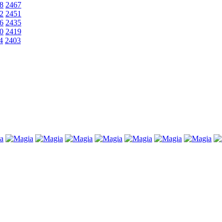
8
2467
2
2451
6
2435
0
2419
4
2403