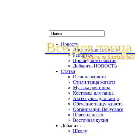
Все для танца
Новости
Предстоящие события
Репортаж
Перейти на RussiaBellyD
Прошедшие события
Добавить НОВОСТЬ
Статьи
О танце живота
Стили танца живота
Музыка для танца
Костюмы для танца
Аксессуары для танца
Обучение танцу живота
Организации Bellydance
Перевод песен
Восточная кухня
Добавить
Школу