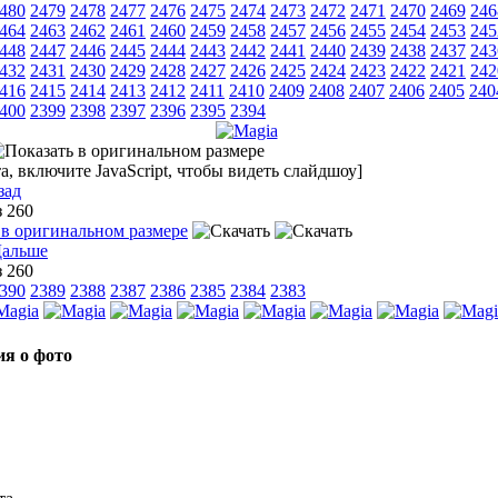
480
2479
2478
2477
2476
2475
2474
2473
2472
2471
2470
2469
246
464
2463
2462
2461
2460
2459
2458
2457
2456
2455
2454
2453
245
448
2447
2446
2445
2444
2443
2442
2441
2440
2439
2438
2437
243
432
2431
2430
2429
2428
2427
2426
2425
2424
2423
2422
2421
242
416
2415
2414
2413
2412
2411
2410
2409
2408
2407
2406
2405
240
400
2399
2398
2397
2396
2395
2394
, включите JavaScript, чтобы видеть слайдшоу]
зад
з 260
з 260
390
2389
2388
2387
2386
2385
2384
2383
я о фото