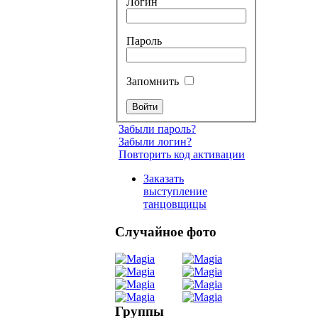
Логин
Пароль
Запомнить
Забыли пароль?
Забыли логин?
Повторить код активации
Заказать
выступление
танцовщицы
Случайное фото
Танец
живот
Группы