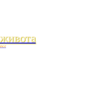
 живота
ance