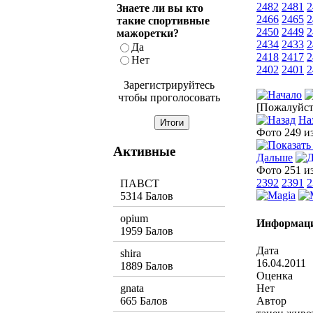
2482
2481
2
Знаете ли вы кто
2466
2465
2
такие спортивные
2450
2449
2
мажоретки?
2434
2433
2
Да
2418
2417
2
Нет
2402
2401
2
Зарегистрируйтесь
чтобы проголосовать
[Пожалуйста
На
Фото 249 и
Активные
Дальше
Фото 251 и
2392
2391
2
ПАВСТ
5314 Балов
opium
Информаци
1959 Балов
Дата
shira
16.04.2011
1889 Балов
Оценка
Нет
gnata
Автор
665 Балов