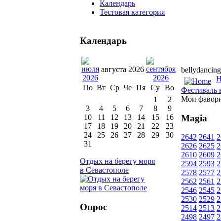
Календарь
Тестовая категория
Календарь
августа 2026
bellydancing
H
По
Вт
Ср
Че
Пя
Су
Во
Фестиваль 
Мои фавор
1
2
3
4
5
6
7
8
9
Magia
10
11
12
13
14
15
16
17
18
19
20
21
22
23
24
25
26
27
28
29
30
2642
2641
2
31
2626
2625
2
2610
2609
2
Отдых на берегу моря
2594
2593
2
в Севастополе
2578
2577
2
2562
2561
2
2546
2545
2
2530
2529
2
Опрос
2514
2513
2
2498
2497
2