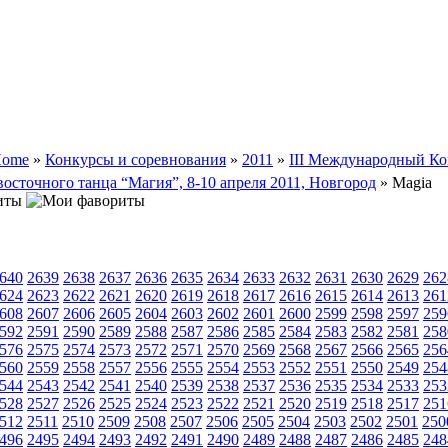
ome
»
Конкурсы и соревнования
»
2011
»
III Международный Ко
восточного танца “Магия”, 8-10 апреля 2011, Новгород
» Magia
иты
640
2639
2638
2637
2636
2635
2634
2633
2632
2631
2630
2629
262
624
2623
2622
2621
2620
2619
2618
2617
2616
2615
2614
2613
261
608
2607
2606
2605
2604
2603
2602
2601
2600
2599
2598
2597
259
592
2591
2590
2589
2588
2587
2586
2585
2584
2583
2582
2581
258
576
2575
2574
2573
2572
2571
2570
2569
2568
2567
2566
2565
256
560
2559
2558
2557
2556
2555
2554
2553
2552
2551
2550
2549
254
544
2543
2542
2541
2540
2539
2538
2537
2536
2535
2534
2533
253
528
2527
2526
2525
2524
2523
2522
2521
2520
2519
2518
2517
251
512
2511
2510
2509
2508
2507
2506
2505
2504
2503
2502
2501
250
496
2495
2494
2493
2492
2491
2490
2489
2488
2487
2486
2485
248