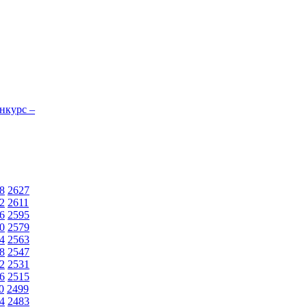
нкурс –
8
2627
2
2611
6
2595
0
2579
4
2563
8
2547
2
2531
6
2515
0
2499
4
2483