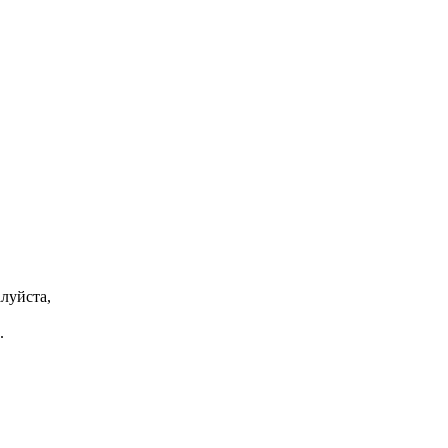
луйста,
.