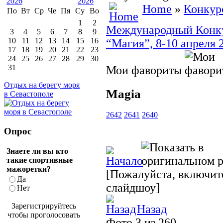
Home
»
Конкур
По
Вт
Ср
Че
Пя
Су
Во
1
2
Международный Конкур
3
4
5
6
7
8
9
10
11
12
13
14
15
16
“Магия”, 8-10 апреля 
17
18
19
20
21
22
23
24
25
26
27
28
29
30
31
Мои фавориты
Отдых на берегу моря
Magia
в Севастополе
2642
2641
2640
Опрос
Знаете ли вы кто
такие спортивные
мажоретки?
[Пожалуйста, включите
Да
слайдшоу]
Нет
Зарегистрируйтесь
Назад
чтобы проголосовать
Фото 3 из 260