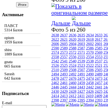
Активные
Дальше
ПАВСТ
Фото 5 из 260
5314 Балов
2638
2637
2636
2635
2634
2633
26
opium
2622
2621
2620
2619
2618
2617
26
1959 Балов
2606
2605
2604
2603
2602
2601
26
2590
2589
2588
2587
2586
2585
25
shira
2574
2573
2572
2571
2570
2569
25
1889 Балов
2558
2557
2556
2555
2554
2553
25
2542
2541
2540
2539
2538
2537
25
gnata
2526
2525
2524
2523
2522
2521
25
665 Балов
2510
2509
2508
2507
2506
2505
25
Sarash
2494
2493
2492
2491
2490
2489
24
642 Балов
2478
2477
2476
2475
2474
2473
24
2462
2461
2460
2459
2458
2457
24
2446
2445
2444
2443
2442
2441
24
2430
2429
2428
2427
2426
2425
24
Подписаться
2414
2413
2412
2411
2410
2409
24
2398
2397
2396
2395
2394
2393
23
E-mail