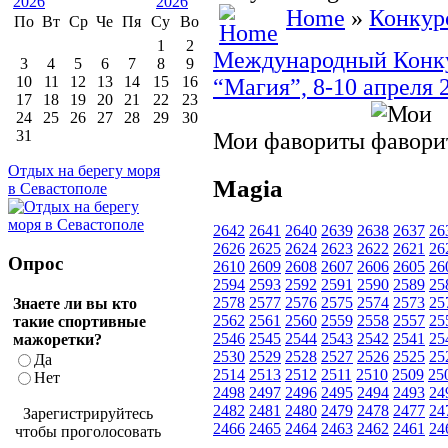
Home
»
Конкур
По
Вт
Ср
Че
Пя
Су
Во
1
2
Международный Конкур
3
4
5
6
7
8
9
10
11
12
13
14
15
16
“Магия”, 8-10 апреля 
17
18
19
20
21
22
23
24
25
26
27
28
29
30
31
Мои фавориты
Отдых на берегу моря
Magia
в Севастополе
2642
2641
2640
2639
2638
2637
26
2626
2625
2624
2623
2622
2621
26
Опрос
2610
2609
2608
2607
2606
2605
26
2594
2593
2592
2591
2590
2589
25
2578
2577
2576
2575
2574
2573
25
Знаете ли вы кто
2562
2561
2560
2559
2558
2557
25
такие спортивные
2546
2545
2544
2543
2542
2541
25
мажоретки?
2530
2529
2528
2527
2526
2525
25
Да
2514
2513
2512
2511
2510
2509
25
Нет
2498
2497
2496
2495
2494
2493
24
2482
2481
2480
2479
2478
2477
24
Зарегистрируйтесь
2466
2465
2464
2463
2462
2461
24
чтобы проголосовать