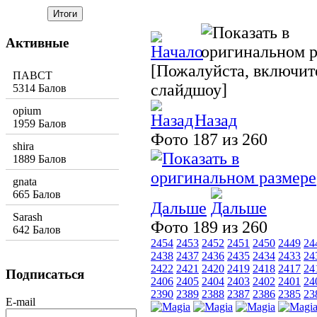
Активные
[Пожалуйста, включите
ПАВСТ
слайдшоу]
5314 Балов
opium
Назад
1959 Балов
Фото 187 из 260
shira
1889 Балов
gnata
665 Балов
Дальше
Sarash
Фото 189 из 260
642 Балов
2454
2453
2452
2451
2450
2449
24
2438
2437
2436
2435
2434
2433
24
2422
2421
2420
2419
2418
2417
24
Подписаться
2406
2405
2404
2403
2402
2401
24
2390
2389
2388
2387
2386
2385
23
E-mail