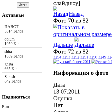
слайдшоу]
Назад
Активные
Фото 70 из 82
ПАВСТ
5314 Балов
opium
1959 Балов
Дальше
Фото 72 из 82
shira
1889 Балов
3254
3253
3252
3251
3250
3249
32
gnata
665 Балов
Информация о фото
Sarash
642 Балов
Дата
13.07.2011
Подписаться
Оценка
Нет
E-mail
Автор