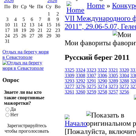
Home
»
Конкур
По
Вт
Ср
Че
Пя
Су
Во
1
2
VII Международного ф
3
4
5
6
7
8
9
10
11
12
13
14
15
16
2011", 29.06-5.07, Гел
17
18
19
20
21
22
23
24
25
26
27
28
29
30
31
Мои фавориты
Отдых на берегу моря
Русский берег 2011
в Севастополе
3325
3324
3323
3322
3321
3320
33
3309
3308
3307
3306
3305
3304
33
Опрос
3293
3292
3291
3290
3289
3288
32
3277
3276
3275
3274
3273
3272
32
3261
3260
3259
3258
3257
3256
Знаете ли вы кто
такие спортивные
мажоретки?
Да
Нет
Зарегистрируйтесь
[Пожалуйста, включите
чтобы проголосовать