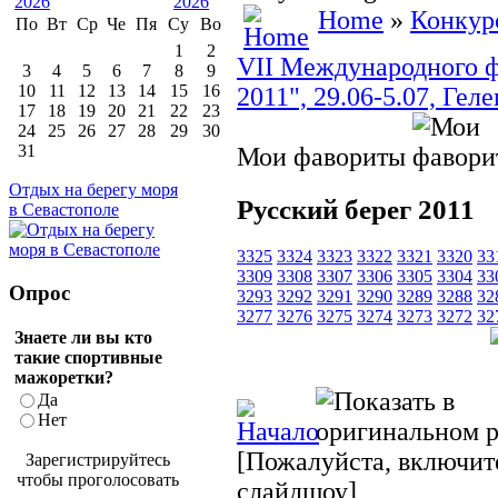
Home
»
Конкур
По
Вт
Ср
Че
Пя
Су
Во
1
2
VII Международного ф
3
4
5
6
7
8
9
10
11
12
13
14
15
16
2011", 29.06-5.07, Гел
17
18
19
20
21
22
23
24
25
26
27
28
29
30
31
Мои фавориты
Отдых на берегу моря
Русский берег 2011
в Севастополе
3325
3324
3323
3322
3321
3320
33
3309
3308
3307
3306
3305
3304
33
Опрос
3293
3292
3291
3290
3289
3288
32
3277
3276
3275
3274
3273
3272
32
Знаете ли вы кто
такие спортивные
мажоретки?
Да
Нет
[Пожалуйста, включите
Зарегистрируйтесь
чтобы проголосовать
слайдшоу]