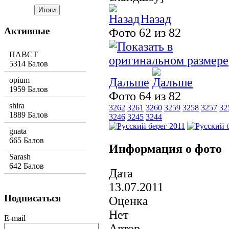
Назад
Активные
Фото 62 из 82
ПАВСТ
5314 Балов
opium
Дальше
1959 Балов
Фото 64 из 82
shira
3262
3261
3260
3259
3258
3257
32
1889 Балов
3246
3245
3244
gnata
665 Балов
Информация о фото
Sarash
642 Балов
Дата
13.07.2011
Подписаться
Оценка
Нет
E-mail
Автор