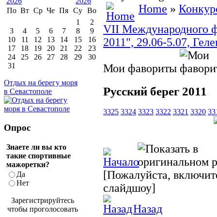
Home
»
Конкур
По
Вт
Ср
Че
Пя
Су
Во
1
2
VII Международного ф
3
4
5
6
7
8
9
10
11
12
13
14
15
16
2011", 29.06-5.07, Гел
17
18
19
20
21
22
23
24
25
26
27
28
29
30
31
Мои фавориты
Отдых на берегу моря
Русский берег 2011
в Севастополе
3325
3324
3323
3322
3321
3320
33
Опрос
Знаете ли вы кто
такие спортивные
мажоретки?
[Пожалуйста, включите
Да
Нет
слайдшоу]
Зарегистрируйтесь
Назад
чтобы проголосовать