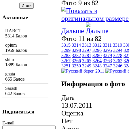
Фото 9 из 82
Активные
Дальше
ПАВСТ
5314 Балов
Фото 11 из 82
opium
3315
3314
3313
3312
3311
3310
33
1959 Балов
3299
3298
3297
3296
3295
3294
32
3283
3282
3281
3280
3279
3278
32
shira
3267
3266
3265
3264
3263
3262
32
1889 Балов
3251
3250
3249
3248
3247
3246
32
gnata
665 Балов
Информация о фото
Sarash
642 Балов
Дата
13.07.2011
Подписаться
Оценка
Нет
E-mail
Автор