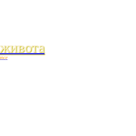
 живота
ance