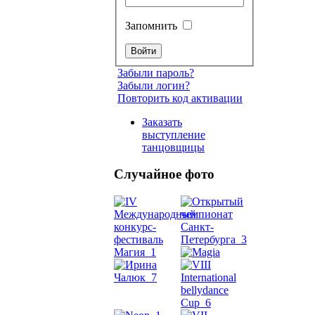
Запомнить
Забыли пароль?
Забыли логин?
Повторить код активации
Заказать
выступление
танцовщицы
Случайное фото
Танец
живот
Belly
Dance