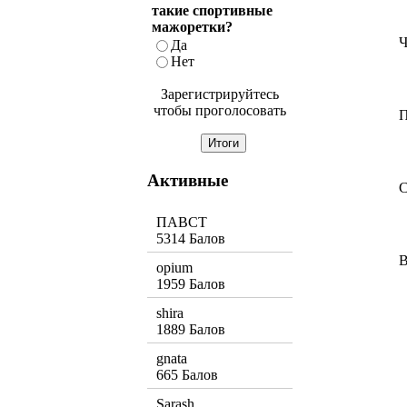
такие спортивные
мажоретки?
Ч
Да
Нет
Зарегистрируйтесь
чтобы проголосовать
П
Активные
С
ПАВСТ
5314 Балов
В
opium
1959 Балов
shira
1889 Балов
gnata
665 Балов
Sarash