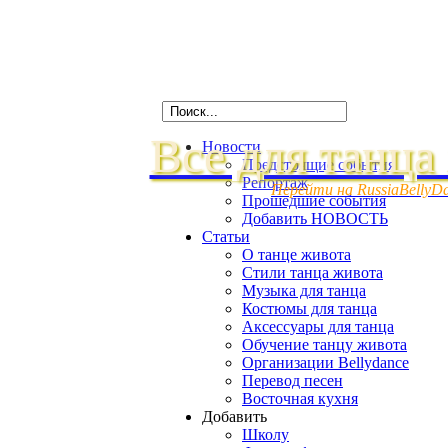
Все для танца
Новости
Предстоящие события
Репортаж
Перейти на RussiaBellyD
Прошедшие события
Добавить НОВОСТЬ
Статьи
О танце живота
Стили танца живота
Музыка для танца
Костюмы для танца
Аксессуары для танца
Обучение танцу живота
Организации Bellydance
Перевод песен
Восточная кухня
Добавить
Школу