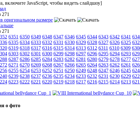
, включите JavaScript, чтобы видеть слайдшоу]
зад
з 271
з 271
352
6351
6350
6349
6348
6347
6346
6345
6344
6343
6342
6341
634
336
6335
6334
6333
6332
6331
6330
6329
6328
6327
6326
6325
632
320
6319
6318
6317
6316
6315
6314
6313
6312
6311
6310
6309
630
304
6303
6302
6301
6300
6299
6298
6297
6296
6295
6294
6293
629
288
6287
6286
6285
6284
6283
6282
6281
6280
6279
6278
6277
627
272
6271
6270
6269
6268
6267
6266
6265
6264
6263
6262
6261
626
256
6255
6254
6253
6252
6251
6250
6249
6248
6247
6246
6245
624
240
6239
6238
6237
6236
6235
6234
6233
6232
6231
6230
6229
622
224
6223
6222
6221
6220
6219
6218
6217
6216
6215
6214
6213
621
я о фото