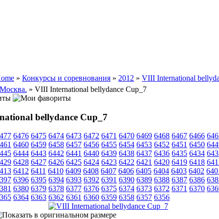
ome
»
Конкурсы и соревнования
»
2012
»
VIII International belly
 Москва.
» VIII International bellydance Cup_7
иты
rnational bellydance Cup_7
477
6476
6475
6474
6473
6472
6471
6470
6469
6468
6467
6466
646
461
6460
6459
6458
6457
6456
6455
6454
6453
6452
6451
6450
644
445
6444
6443
6442
6441
6440
6439
6438
6437
6436
6435
6434
643
429
6428
6427
6426
6425
6424
6423
6422
6421
6420
6419
6418
641
413
6412
6411
6410
6409
6408
6407
6406
6405
6404
6403
6402
640
397
6396
6395
6394
6393
6392
6391
6390
6389
6388
6387
6386
638
381
6380
6379
6378
6377
6376
6375
6374
6373
6372
6371
6370
636
365
6364
6363
6362
6361
6360
6359
6358
6357
6356