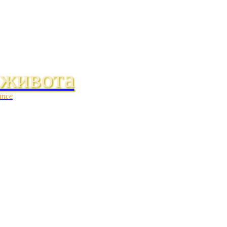
 живота
ance