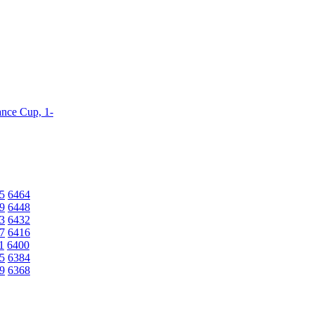
dance Cup, 1-
5
6464
9
6448
3
6432
7
6416
1
6400
5
6384
9
6368