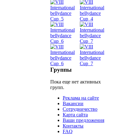
живот
Belly
Dance
уроки
видео
школы
Группы
Пока еще нет активных
фестива
групп.
конкурс
Реклама на сайте
Вакансии
Сотрудничество
Карта сайта
Ваши предложения
Контакты
FAQ