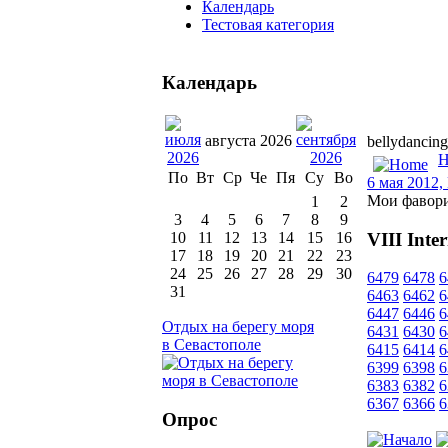
Календарь
Тестовая категория
Календарь
августа 2026
bellydancing
H
По
Вт
Ср
Че
Пя
Су
Во
6 мая 2012,
Мои фавор
1
2
3
4
5
6
7
8
9
VIII Inte
10
11
12
13
14
15
16
17
18
19
20
21
22
23
24
25
26
27
28
29
30
6479
6478
6
31
6463
6462
6
6447
6446
6
Отдых на берегу моря
6431
6430
6
в Севастополе
6415
6414
6
6399
6398
6
6383
6382
6
6367
6366
6
Опрос