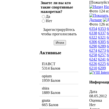
[Пожалуйста
Знаете ли вы кто
На
такие спортивные
Фото 124 и
мажоретки?
Да
Дальше
Нет
Фото 126 и
6354
6353
6
Зарегистрируйтесь
6338
6337
6
чтобы проголосовать
6322
6321
6
6306
6305
6
6290
6289
6
6274
6273
6
Активные
6258
6257
6
6242
6241
6
6226
6225
6
ПАВСТ
6210
6209
5314 Балов
opium
1959 Балов
Информаци
shira
Дата
1889 Балов
08.05.2012
Оценка
gnata
Нет
665 Балов