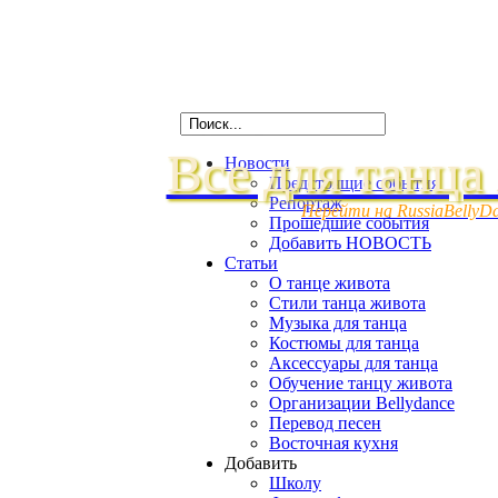
Все для танца
Новости
Предстоящие события
Репортаж
Перейти на RussiaBellyD
Прошедшие события
Добавить НОВОСТЬ
Статьи
О танце живота
Стили танца живота
Музыка для танца
Костюмы для танца
Аксессуары для танца
Обучение танцу живота
Организации Bellydance
Перевод песен
Восточная кухня
Добавить
Школу