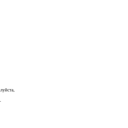
луйста,
.