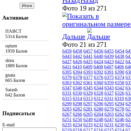
Назад
Фото 19 из 271
Активные
ПАВСТ
Дальше
5314 Балов
Фото 21 из 271
opium
1959 Балов
6459
6458
6457
6456
6455
6454
64
6443
6442
6441
6440
6439
6438
64
shira
6427
6426
6425
6424
6423
6422
64
1889 Балов
6411
6410
6409
6408
6407
6406
64
6395
6394
6393
6392
6391
6390
63
gnata
6379
6378
6377
6376
6375
6374
63
665 Балов
6363
6362
6361
6360
6359
6358
63
6347
6346
6345
6344
6343
6342
63
Sarash
6331
6330
6329
6328
6327
6326
63
642 Балов
6315
6314
6313
6312
6311
6310
63
6299
6298
6297
6296
6295
6294
62
6283
6282
6281
6280
6279
6278
62
Подписаться
6267
6266
6265
6264
6263
6262
62
6251
6250
6249
6248
6247
6246
62
E-mail
6235
6234
6233
6232
6231
6230
62
6219
6218
6217
6216
6215
6214
62