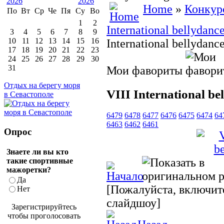
Home
»
Конкур
По
Вт
Ср
Че
Пя
Су
Во
1
2
International bellydanc
3
4
5
6
7
8
9
10
11
12
13
14
15
16
International bellydan
17
18
19
20
21
22
23
24
25
26
27
28
29
30
31
Мои фавориты
Отдых на берегу моря
VIII International b
в Севастополе
6479
6478
6477
6476
6475
6474
64
6463
6462
6461
Опрос
Знаете ли вы кто
такие спортивные
мажоретки?
Да
[Пожалуйста, включите
Нет
слайдшоу]
Зарегистрируйтесь
чтобы проголосовать