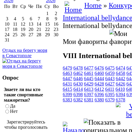
Home
»
Конкур
По
Вт
Ср
Че
Пя
Су
Во
1
2
International bellydanc
3
4
5
6
7
8
9
10
11
12
13
14
15
16
International bellydan
17
18
19
20
21
22
23
24
25
26
27
28
29
30
31
Мои фавориты
Отдых на берегу моря
VIII International b
в Севастополе
6479
6478
6477
6476
6475
6474
64
6463
6462
6461
6460
6459
6458
64
Опрос
6447
6446
6445
6444
6443
6442
64
6431
6430
6429
6428
6427
6426
64
6415
6414
6413
6412
6411
6410
64
Знаете ли вы кто
6399
6398
6397
6396
6395
6394
63
такие спортивные
6383
6382
6381
6380
6379
6378
мажоретки?
Да
Нет
Зарегистрируйтесь
чтобы проголосовать