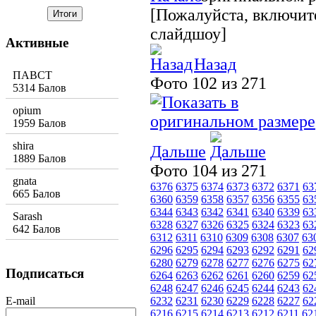
[Пожалуйста, включите
слайдшоу]
Активные
Назад
ПАВСТ
Фото 102 из 271
5314 Балов
opium
1959 Балов
shira
Дальше
1889 Балов
Фото 104 из 271
gnata
6376
6375
6374
6373
6372
6371
63
665 Балов
6360
6359
6358
6357
6356
6355
63
6344
6343
6342
6341
6340
6339
63
Sarash
6328
6327
6326
6325
6324
6323
63
642 Балов
6312
6311
6310
6309
6308
6307
63
6296
6295
6294
6293
6292
6291
62
6280
6279
6278
6277
6276
6275
62
Подписаться
6264
6263
6262
6261
6260
6259
62
6248
6247
6246
6245
6244
6243
62
E-mail
6232
6231
6230
6229
6228
6227
62
6216
6215
6214
6213
6212
6211
62