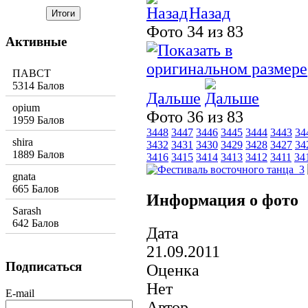
Назад
Фото 34 из 83
Активные
ПАВСТ
5314 Балов
Дальше
opium
Фото 36 из 83
1959 Балов
3448
3447
3446
3445
3444
3443
34
shira
3432
3431
3430
3429
3428
3427
34
1889 Балов
3416
3415
3414
3413
3412
3411
34
gnata
665 Балов
Информация о фото
Sarash
642 Балов
Дата
21.09.2011
Подписаться
Оценка
Нет
E-mail
Автор