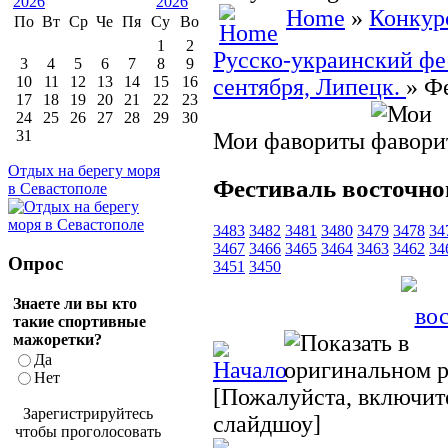
Home
»
Конкур
По
Вт
Ср
Че
Пя
Су
Во
1
2
Русско-украинский фес
3
4
5
6
7
8
9
10
11
12
13
14
15
16
сентября, Липецк.
» Ф
17
18
19
20
21
22
23
24
25
26
27
28
29
30
31
Мои фавориты
Отдых на берегу моря
Фестиваль восточно
в Севастополе
3483
3482
3481
3480
3479
3478
34
3467
3466
3465
3464
3463
3462
34
Опрос
3451
3450
Знаете ли вы кто
такие спортивные
мажоретки?
Да
Нет
[Пожалуйста, включите
Зарегистрируйтесь
слайдшоу]
чтобы проголосовать