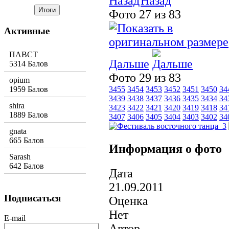
Назад
Фото 27 из 83
Активные
ПАВСТ
Дальше
5314 Балов
Фото 29 из 83
opium
1959 Балов
3455
3454
3453
3452
3451
3450
34
3439
3438
3437
3436
3435
3434
34
shira
3423
3422
3421
3420
3419
3418
34
1889 Балов
3407
3406
3405
3404
3403
3402
34
gnata
665 Балов
Информация о фото
Sarash
642 Балов
Дата
21.09.2011
Подписаться
Оценка
Нет
E-mail
Автор