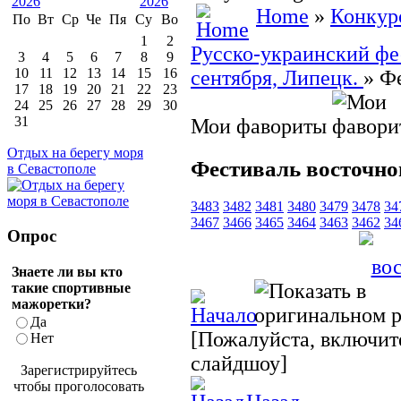
Home
»
Конкур
По
Вт
Ср
Че
Пя
Су
Во
1
2
Русско-украинский фес
3
4
5
6
7
8
9
10
11
12
13
14
15
16
сентября, Липецк.
» Ф
17
18
19
20
21
22
23
24
25
26
27
28
29
30
31
Мои фавориты
Отдых на берегу моря
Фестиваль восточно
в Севастополе
3483
3482
3481
3480
3479
3478
34
3467
3466
3465
3464
3463
3462
34
Опрос
Знаете ли вы кто
такие спортивные
мажоретки?
Да
[Пожалуйста, включите
Нет
слайдшоу]
Зарегистрируйтесь
чтобы проголосовать