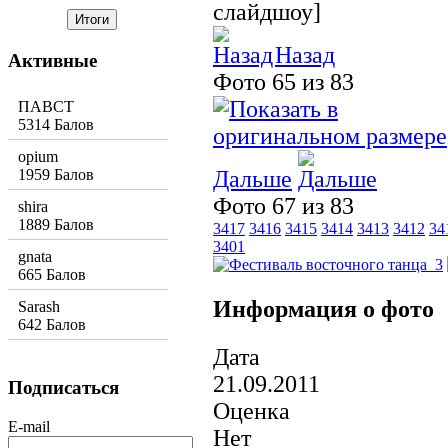
слайдшоу]
Назад
Активные
Фото 65 из 83
ПАВСТ
5314 Балов
opium
1959 Балов
Дальше
Фото 67 из 83
shira
1889 Балов
3417
3416
3415
3414
3413
3412
34
3401
gnata
665 Балов
Информация о фото
Sarash
642 Балов
Дата
21.09.2011
Подписаться
Оценка
E-mail
Нет