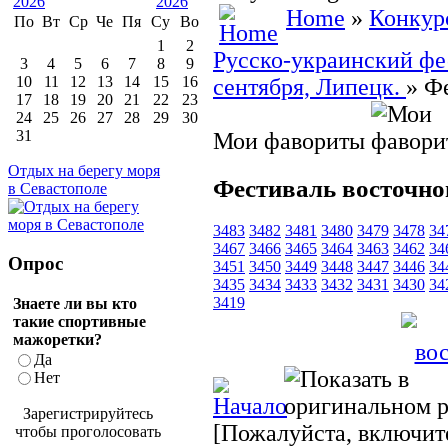
Home
»
Конкур
По
Вт
Ср
Че
Пя
Су
Во
1
2
Русско-украинский фес
3
4
5
6
7
8
9
10
11
12
13
14
15
16
сентября, Липецк.
» Ф
17
18
19
20
21
22
23
24
25
26
27
28
29
30
31
Мои фавориты
Отдых на берегу моря
Фестиваль восточно
в Севастополе
3483
3482
3481
3480
3479
3478
34
3467
3466
3465
3464
3463
3462
34
Опрос
3451
3450
3449
3448
3447
3446
34
3435
3434
3433
3432
3431
3430
34
3419
Знаете ли вы кто
такие спортивные
мажоретки?
Да
Нет
Зарегистрируйтесь
[Пожалуйста, включите
чтобы проголосовать