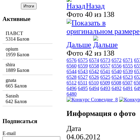
Назад
Фото 40 из 138
Активные
ПАВСТ
5314 Балов
Дальше
opium
Фото 42 из 138
1959 Балов
6576
6575
6574
6573
6572
6571
65
shira
6560
6559
6558
6557
6556
6555
65
1889 Балов
6544
6543
6542
6541
6540
6539
65
6528
6527
6526
6525
6524
6523
65
gnata
6512
6511
6510
6509
6508
6507
65
665 Балов
6496
6495
6494
6493
6492
6491
64
6480
Sarash
642 Балов
Информация о фото
Подписаться
Дата
E-mail
04.06.2012