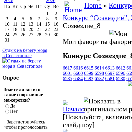
Home
»
Конкур
По
Вт
Ср
Че
Пя
Су
Во
1
2
Конкурс “Созвездие”, 
3
4
5
6
7
8
9
10
11
12
13
14
15
16
Созвездие_8
17
18
19
20
21
22
23
24
25
26
27
28
29
30
31
Мои фавориты
Отдых на берегу моря
Конкурс Созвездие_
в Севастополе
6617
6616
6615
6614
6613
6612
66
6601
6600
6599
6598
6597
6596
65
Опрос
6585
6584
6583
6582
6581
6580
65
Знаете ли вы кто
такие спортивные
мажоретки?
Да
Нет
[Пожалуйста, включите
Зарегистрируйтесь
слайдшоу]
чтобы проголосовать