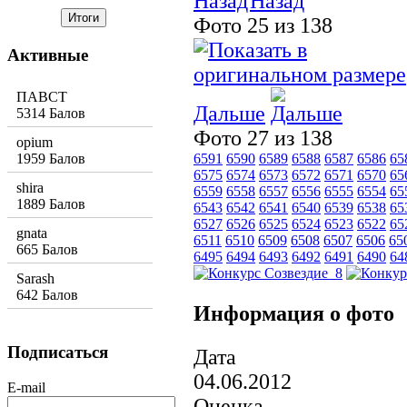
Назад
Фото 25 из 138
Активные
ПАВСТ
Дальше
5314 Балов
Фото 27 из 138
opium
1959 Балов
6591
6590
6589
6588
6587
6586
65
6575
6574
6573
6572
6571
6570
65
shira
6559
6558
6557
6556
6555
6554
65
1889 Балов
6543
6542
6541
6540
6539
6538
65
6527
6526
6525
6524
6523
6522
65
gnata
6511
6510
6509
6508
6507
6506
65
665 Балов
6495
6494
6493
6492
6491
6490
64
Sarash
642 Балов
Информация о фото
Подписаться
Дата
04.06.2012
E-mail
Оценка