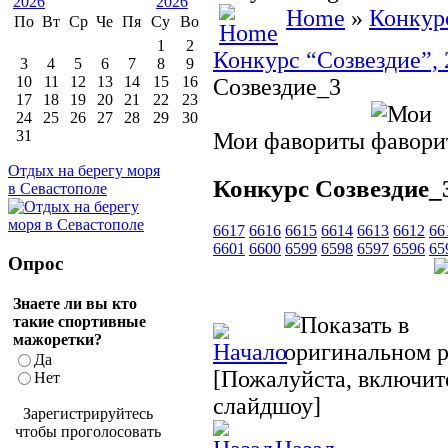
Home
»
Конкур
По
Вт
Ср
Че
Пя
Су
Во
1
2
Конкурс “Созвездие”, 
3
4
5
6
7
8
9
10
11
12
13
14
15
16
Созвездие_3
17
18
19
20
21
22
23
24
25
26
27
28
29
30
31
Мои фавориты
Отдых на берегу моря
Конкурс Созвездие_
в Севастополе
6617
6616
6615
6614
6613
6612
66
6601
6600
6599
6598
6597
6596
65
Опрос
Знаете ли вы кто
такие спортивные
мажоретки?
Да
[Пожалуйста, включите
Нет
слайдшоу]
Зарегистрируйтесь
чтобы проголосовать