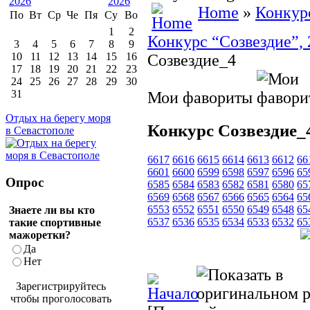
Home
»
Конкур
По
Вт
Ср
Че
Пя
Су
Во
1
2
Конкурс “Созвездие”, 
3
4
5
6
7
8
9
10
11
12
13
14
15
16
Созвездие_4
17
18
19
20
21
22
23
24
25
26
27
28
29
30
31
Мои фавориты
Отдых на берегу моря
Конкурс Созвездие_
в Севастополе
6617
6616
6615
6614
6613
6612
66
6601
6600
6599
6598
6597
6596
65
Опрос
6585
6584
6583
6582
6581
6580
65
6569
6568
6567
6566
6565
6564
65
6553
6552
6551
6550
6549
6548
65
Знаете ли вы кто
6537
6536
6535
6534
6533
6532
65
такие спортивные
мажоретки?
Да
Нет
Зарегистрируйтесь
чтобы проголосовать