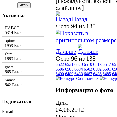
[Пожалуйста, включите
слайдшоу]
Активные
Назад
Фото 94 из 138
ПАВСТ
5314 Балов
opium
1959 Балов
Дальше
shira
Фото 96 из 138
1889 Балов
6522
6521
6520
6519
6518
6517
65
gnata
6506
6505
6504
6503
6502
6501
65
665 Балов
6490
6489
6488
6487
6486
6485
64
Sarash
642 Балов
Информация о фото
Подписаться
Дата
04.06.2012
E-mail
Оценка