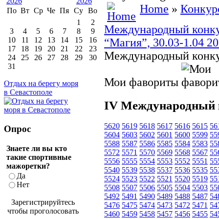
Home
»
Конкур
По
Вт
Ср
Че
Пя
Су
Во
1
2
Международный конкур
3
4
5
6
7
8
9
10
11
12
13
14
15
16
“Магия”, 30.03-1.04 2
17
18
19
20
21
22
23
Международный конку
24
25
26
27
28
29
30
31
Мои фавориты
Отдых на берегу моря
в Севастополе
IV Международный 
5620
5619
5618
5617
5616
5615
56
Опрос
5604
5603
5602
5601
5600
5599
55
5588
5587
5586
5585
5584
5583
55
Знаете ли вы кто
5572
5571
5570
5569
5568
5567
55
такие спортивные
5556
5555
5554
5553
5552
5551
55
мажоретки?
5540
5539
5538
5537
5536
5535
55
Да
5524
5523
5522
5521
5520
5519
55
Нет
5508
5507
5506
5505
5504
5503
55
5492
5491
5490
5489
5488
5487
54
Зарегистрируйтесь
5476
5475
5474
5473
5472
5471
54
чтобы проголосовать
5460
5459
5458
5457
5456
5455
54