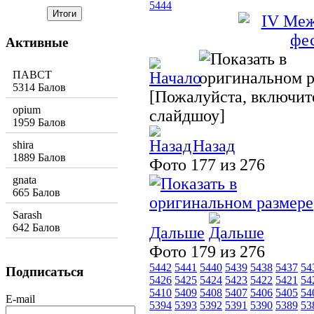
5444
Активные
ПАВСТ
5314 Балов
[Пожалуйста, включите
opium
слайдшоу]
1959 Балов
Назад
shira
1889 Балов
Фото 177 из 276
gnata
665 Балов
Sarash
642 Балов
Дальше
Фото 179 из 276
5442
5441
5440
5439
5438
5437
54
Подписаться
5426
5425
5424
5423
5422
5421
54
5410
5409
5408
5407
5406
5405
54
E-mail
5394
5393
5392
5391
5390
5389
53