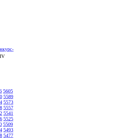
нкурс-
IV
6
5605
0
5589
4
5573
8
5557
2
5541
6
5525
0
5509
4
5493
8
5477