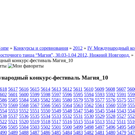
ome
»
Конкурсы и соревнования
»
2012
»
IV Международный ко
восточного танца “Магия”, 30.03-1.04 2012, Нижний Новгород.
» 
ный конкурс-фестиваль Магия_10
иты
ународный конкурс-фестиваль Магия_10
618
5617
5616
5615
5614
5613
5612
5611
5610
5609
5608
5607
560
602
5601
5600
5599
5598
5597
5596
5595
5594
5593
5592
5591
559
586
5585
5584
5583
5582
5581
5580
5579
5578
5577
5576
5575
557
570
5569
5568
5567
5566
5565
5564
5563
5562
5561
5560
5559
555
554
5553
5552
5551
5550
5549
5548
5547
5546
5545
5544
5543
554
538
5537
5536
5535
5534
5533
5532
5531
5530
5529
5528
5527
552
522
5521
5520
5519
5518
5517
5516
5515
5514
5513
5512
5511
551
506
5505
5504
5503
5502
5501
5500
5499
5498
5497
5496
5495
549
490
5489
5488
5487
5486
5485
5484
5483
5482
5481
5480
5479
547