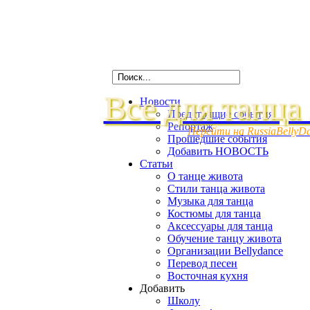
Все для танца
Новости
Предстоящие события
Репортаж
Перейти на RussiaBellyD
Прошедшие события
Добавить НОВОСТЬ
Статьи
О танце живота
Стили танца живота
Музыка для танца
Костюмы для танца
Аксессуары для танца
Обучение танцу живота
Организации Bellydance
Перевод песен
Восточная кухня
Добавить
Школу