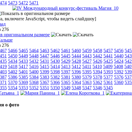
474
5473
5472
5471
, включите JavaScript, чтобы видеть слайдшоу]
зад
з 276
з 276
467
5466
5465
5464
5463
5462
5461
5460
5459
5458
5457
5456
545
451
5450
5449
5448
5447
5446
5445
5444
5443
5442
5441
5440
543
435
5434
5433
5432
5431
5430
5429
5428
5427
5426
5425
5424
542
419
5418
5417
5416
5415
5414
5413
5412
5411
5410
5409
5408
540
403
5402
5401
5400
5399
5398
5397
5396
5395
5394
5393
5392
539
387
5386
5385
5384
5383
5382
5381
5380
5379
5378
5377
5376
537
371
5370
5369
5368
5367
5366
5365
5364
5363
5362
5361
5360
535
355
5354
5353
5352
5351
5350
5349
5348
5347
5346
5345
я о фото