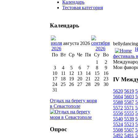
Календарь
Тестовая категория
Календарь
августа 2026
bellydancing
H
По
Вт
Ср
Че
Пя
Су
Во
фестиваль 
Международ
1
2
Мои фавор
3
4
5
6
7
8
9
10
11
12
13
14
15
16
IV Межд
17
18
19
20
21
22
23
24
25
26
27
28
29
30
31
5620
5619
5
5604
5603
5
Отдых на берегу моря
5588
5587
5
в Севастополе
5572
5571
5
5556
5555
5
5540
5539
5
5524
5523
5
Опрос
5508
5507
5
5492
5491
5