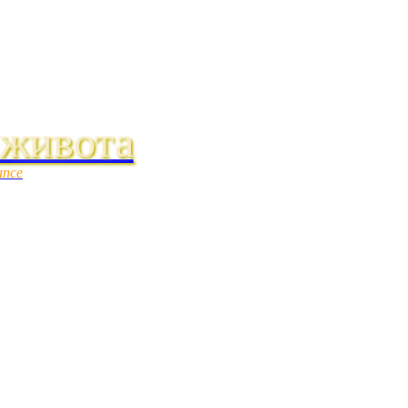
 живота
ance