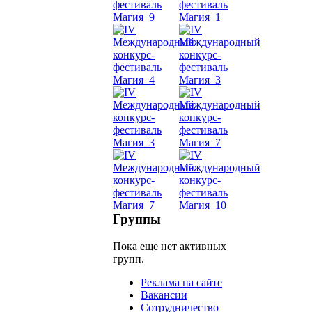
живот
Belly
Dance
уроки
видео
школы
фестива
Группы
конкурс
Пока еще нет активных
групп.
Реклама на сайте
Вакансии
Сотрудничество