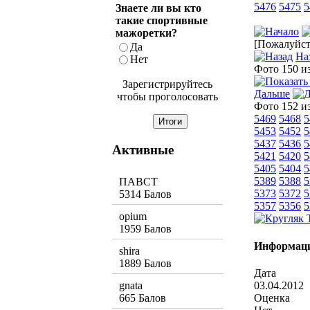
5476
5475
5
Знаете ли вы кто
такие спортивные
мажоретки?
[Пожалуйста
Да
На
Нет
Фото 150 и
Зарегистрируйтесь
Дальше
чтобы проголосовать
Фото 152 и
5469
5468
5
5453
5452
5
5437
5436
5
Активные
5421
5420
5
5405
5404
5
5389
5388
5
ПАВСТ
5373
5372
5
5314 Балов
5357
5356
5
opium
1959 Балов
Информаци
shira
1889 Балов
Дата
03.04.2012
gnata
Оценка
665 Балов