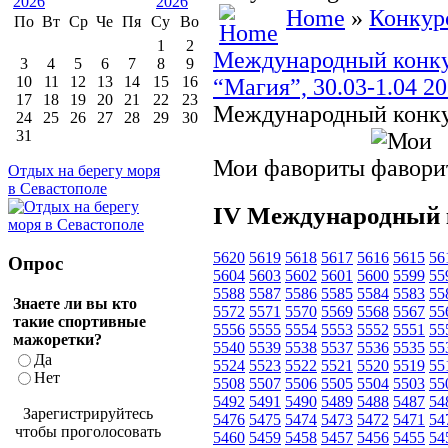
Home
»
Конкур
По
Вт
Ср
Че
Пя
Су
Во
1
2
Международный конкур
3
4
5
6
7
8
9
10
11
12
13
14
15
16
“Магия”, 30.03-1.04 2
17
18
19
20
21
22
23
Международный конку
24
25
26
27
28
29
30
31
Мои фавориты
Отдых на берегу моря
в Севастополе
IV Международный 
5620
5619
5618
5617
5616
5615
56
Опрос
5604
5603
5602
5601
5600
5599
55
5588
5587
5586
5585
5584
5583
55
Знаете ли вы кто
5572
5571
5570
5569
5568
5567
55
такие спортивные
5556
5555
5554
5553
5552
5551
55
мажоретки?
5540
5539
5538
5537
5536
5535
55
Да
5524
5523
5522
5521
5520
5519
55
Нет
5508
5507
5506
5505
5504
5503
55
5492
5491
5490
5489
5488
5487
54
Зарегистрируйтесь
5476
5475
5474
5473
5472
5471
54
чтобы проголосовать
5460
5459
5458
5457
5456
5455
54