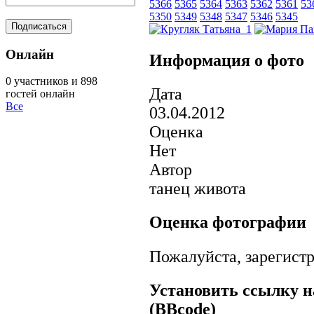
5366
5365
5364
5363
5362
5361
53
5350
5349
5348
5347
5346
5345
Онлайн
Информация о фото
0 участников и 898
Дата
гостей онлайн
Все
03.04.2012
Оценка
Нет
Автор
танец живота
Оценка фотографии
Пожалуйста, зарегистр
Установить ссылку н
(BBcode)