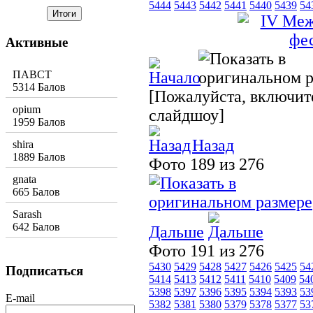
5444
5443
5442
5441
5440
5439
54
Активные
ПАВСТ
5314 Балов
[Пожалуйста, включите
opium
слайдшоу]
1959 Балов
Назад
shira
1889 Балов
Фото 189 из 276
gnata
665 Балов
Sarash
642 Балов
Дальше
Фото 191 из 276
5430
5429
5428
5427
5426
5425
54
Подписаться
5414
5413
5412
5411
5410
5409
54
5398
5397
5396
5395
5394
5393
53
E-mail
5382
5381
5380
5379
5378
5377
53