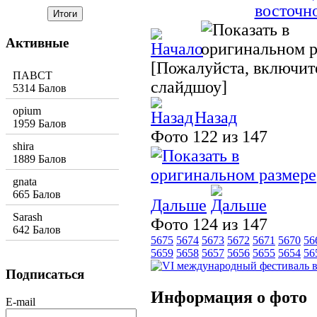
Активные
[Пожалуйста, включите
ПАВСТ
слайдшоу]
5314 Балов
opium
Назад
1959 Балов
Фото 122 из 147
shira
1889 Балов
gnata
665 Балов
Дальше
Sarash
Фото 124 из 147
642 Балов
5675
5674
5673
5672
5671
5670
56
5659
5658
5657
5656
5655
5654
56
Подписаться
Информация о фото
E-mail