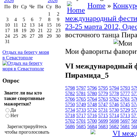
Home
»
Конкур
По
Вт
Ср
Че
Пя
Су
Во
1
2
международный фестив
3
4
5
6
7
8
9
10
11
12
13
14
15
16
23-25 марта 2012, Одес
17
18
19
20
21
22
23
восточного танца Пир
24
25
26
27
28
29
30
31
Мои фавориты
Отдых на берегу моря
в Севастополе
VI международный ф
Пирамида_5
Опрос
5798
5797
5796
5795
5794
5793
57
Знаете ли вы кто
5782
5781
5780
5779
5778
5777
57
такие спортивные
5766
5765
5764
5763
5762
5761
57
мажоретки?
5750
5749
5748
5747
5746
5745
57
Да
5734
5733
5732
5731
5730
5729
57
Нет
5718
5717
5716
5715
5714
5713
57
5702
5701
5700
5699
5698
5697
56
Зарегистрируйтесь
5686
5685
5684
5683
5682
5681
56
чтобы проголосовать