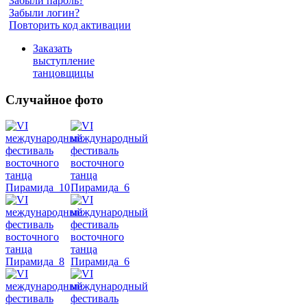
Забыли пароль?
Забыли логин?
Повторить код активации
Заказать
выступление
танцовщицы
Случайное фото
Танец
живота
Belly
Dance
уроки
видео