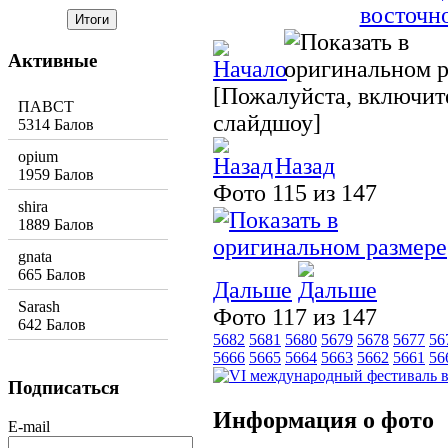
Активные
[Пожалуйста, включите
ПАВСТ
слайдшоу]
5314 Балов
opium
Назад
1959 Балов
Фото 115 из 147
shira
1889 Балов
gnata
665 Балов
Дальше
Sarash
Фото 117 из 147
642 Балов
5682
5681
5680
5679
5678
5677
56
5666
5665
5664
5663
5662
5661
56
Подписаться
Информация о фото
E-mail