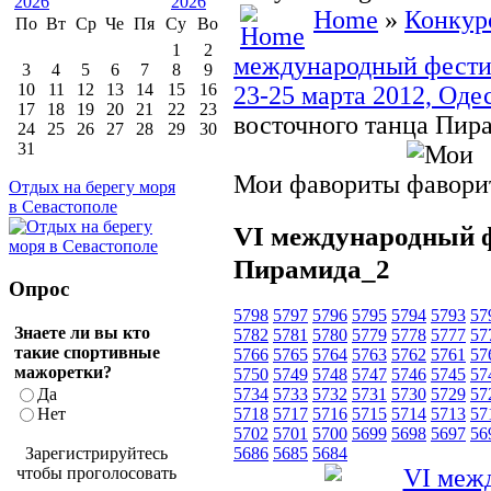
Home
»
Конкур
По
Вт
Ср
Че
Пя
Су
Во
1
2
международный фестив
3
4
5
6
7
8
9
10
11
12
13
14
15
16
23-25 марта 2012, Одес
17
18
19
20
21
22
23
восточного танца Пир
24
25
26
27
28
29
30
31
Мои фавориты
Отдых на берегу моря
в Севастополе
VI международный ф
Пирамида_2
Опрос
5798
5797
5796
5795
5794
5793
57
Знаете ли вы кто
5782
5781
5780
5779
5778
5777
57
такие спортивные
5766
5765
5764
5763
5762
5761
57
мажоретки?
5750
5749
5748
5747
5746
5745
57
Да
5734
5733
5732
5731
5730
5729
57
Нет
5718
5717
5716
5715
5714
5713
57
5702
5701
5700
5699
5698
5697
56
Зарегистрируйтесь
5686
5685
5684
чтобы проголосовать