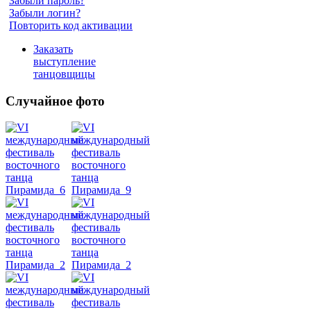
Забыли пароль?
Забыли логин?
Повторить код активации
Заказать
выступление
танцовщицы
Случайное фото
Танец
живота
Belly
Dance
уроки
видео