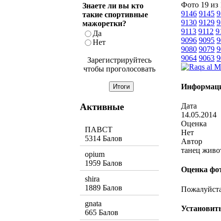
Фото 19 из
Знаете ли вы кто
9146
9145
9
такие спортивные
9130
9129
9
мажоретки?
9113
9112
9
Да
9096
9095
9
Нет
9080
9079
9
9064
9063
9
Зарегистрируйтесь
чтобы проголосовать
Информаци
Активные
Дата
14.05.2014
Оценка
ПАВСТ
Нет
5314 Балов
Автор
танец живо
opium
1959 Балов
Оценка фо
shira
1889 Балов
Пожалуйста,
gnata
Установить
665 Балов