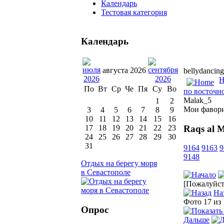
Календарь
Тестовая категория
Календарь
августа 2026
bellydancing
H
По
Вт
Ср
Че
Пя
Су
Во
по восточно
Malak_5
1
2
Мои фавор
3
4
5
6
7
8
9
10
11
12
13
14
15
16
Raqs al 
17
18
19
20
21
22
23
24
25
26
27
28
29
30
31
9164
9163
9
9148
Отдых на берегу моря
в Севастополе
[Пожалуйста
На
Фото 17 из
Опрос
Дальше