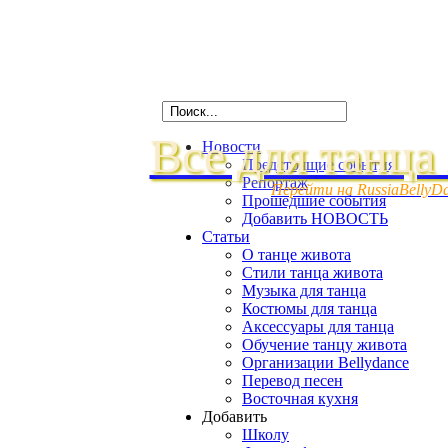
Все для танца
Новости
Предстоящие события
Репортаж
Перейти на RussiaBellyD
Прошедшие события
Добавить НОВОСТЬ
Статьи
О танце живота
Стили танца живота
Музыка для танца
Костюмы для танца
Аксессуары для танца
Обучение танцу живота
Организации Bellydance
Перевод песен
Восточная кухня
Добавить
Школу