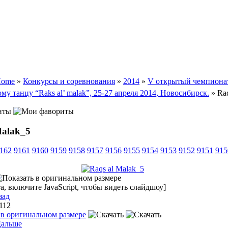
ome
»
Конкурсы и соревнования
»
2014
»
V открытый чемпиона
му танцу “Raks al’ malak”, 25-27 апреля 2014, Новосибирск.
» Raq
иты
Malak_5
162
9161
9160
9159
9158
9157
9156
9155
9154
9153
9152
9151
915
, включите JavaScript, чтобы видеть слайдшоу]
зад
 112