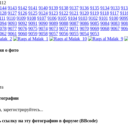
 112
144
9143
9142
9141
9140
9139
9138
9137
9136
9135
9134
9133
913
128
9127
9126
9125
9124
9123
9122
9121
9120
9119
9118
9117
911
111
9110
9109
9108
9107
9106
9105
9104
9103
9102
9101
9100
909
094
9093
9092
9091
9090
9089
9088
9087
9086
9085
9084
9083
908
078
9077
9076
9075
9074
9073
9072
9071
9070
9069
9068
9067
906
062
9061
9060
9059
9058
9057
9056
9055
9054
9053
я о фото
та
тографии
 зарегистрируйтесь...
 ссылку на эту фотографию в форуме (BBcode)