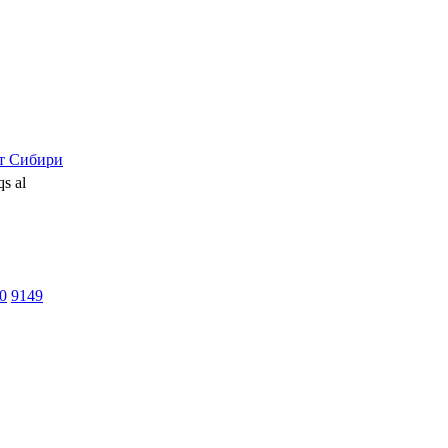
т Сибири
s al
0
9149