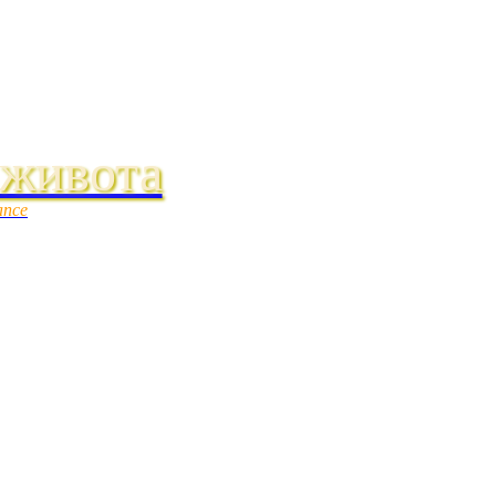
 живота
ance