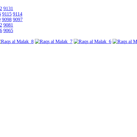
2
9131
6
9115
9114
9
9098
9097
2
9081
6
9065