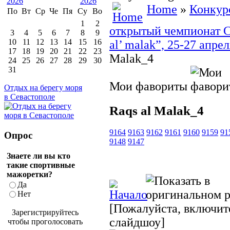
Home
»
Конкур
По
Вт
Ср
Че
Пя
Су
Во
1
2
открытый чемпионат С
3
4
5
6
7
8
9
10
11
12
13
14
15
16
al’ malak”, 25-27 апре
17
18
19
20
21
22
23
Malak_4
24
25
26
27
28
29
30
31
Мои фавориты
Отдых на берегу моря
в Севастополе
Raqs al Malak_4
9164
9163
9162
9161
9160
9159
91
Опрос
9148
9147
Знаете ли вы кто
такие спортивные
мажоретки?
Да
Нет
[Пожалуйста, включите
Зарегистрируйтесь
слайдшоу]
чтобы проголосовать