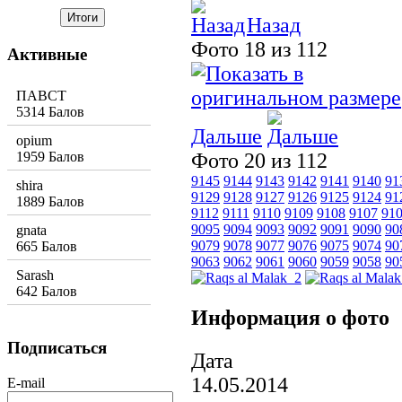
Назад
Фото 18 из 112
Активные
ПАВСТ
5314 Балов
Дальше
opium
1959 Балов
Фото 20 из 112
9145
9144
9143
9142
9141
9140
91
shira
9129
9128
9127
9126
9125
9124
91
1889 Балов
9112
9111
9110
9109
9108
9107
91
9095
9094
9093
9092
9091
9090
90
gnata
9079
9078
9077
9076
9075
9074
90
665 Балов
9063
9062
9061
9060
9059
9058
90
Sarash
642 Балов
Информация о фото
Подписаться
Дата
14.05.2014
E-mail