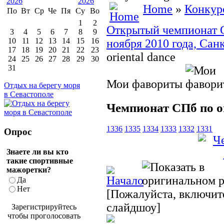
Home
»
Конкур
По
Вт
Ср
Че
Пя
Су
Во
1
2
Открытый чемпионат Са
3
4
5
6
7
8
9
10
11
12
13
14
15
16
ноября 2010 года, Сан
17
18
19
20
21
22
23
oriental dance
24
25
26
27
28
29
30
31
Мои фавориты
Отдых на берегу моря
в Севастополе
Чемпионат СПб по or
1336
1335
1334
1333
1332
1331
Опрос
Знаете ли вы кто
такие спортивные
мажоретки?
Да
Нет
[Пожалуйста, включите
слайдшоу]
Зарегистрируйтесь
чтобы проголосовать