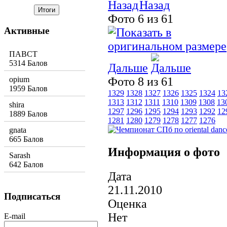
Назад
Фото 6 из 61
Активные
ПАВСТ
5314 Балов
Дальше
opium
Фото 8 из 61
1959 Балов
1329
1328
1327
1326
1325
1324
13
1313
1312
1311
1310
1309
1308
13
shira
1297
1296
1295
1294
1293
1292
12
1889 Балов
1281
1280
1279
1278
1277
1276
gnata
665 Балов
Информация о фото
Sarash
642 Балов
Дата
21.11.2010
Подписаться
Оценка
Нет
E-mail