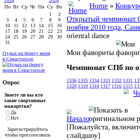
Home
»
Конкур
По
Вт
Ср
Че
Пя
Су
Во
1
2
Открытый чемпионат Са
3
4
5
6
7
8
9
10
11
12
13
14
15
16
ноября 2010 года, Сан
17
18
19
20
21
22
23
oriental dance
24
25
26
27
28
29
30
31
Мои фавориты
Отдых на берегу моря
в Севастополе
Чемпионат СПб по or
1336
1335
1334
1333
1332
1331
13
Опрос
1320
1319
1318
1317
1316
1315
13
Знаете ли вы кто
такие спортивные
мажоретки?
Да
Нет
[Пожалуйста, включите
Зарегистрируйтесь
слайдшоу]
чтобы проголосовать