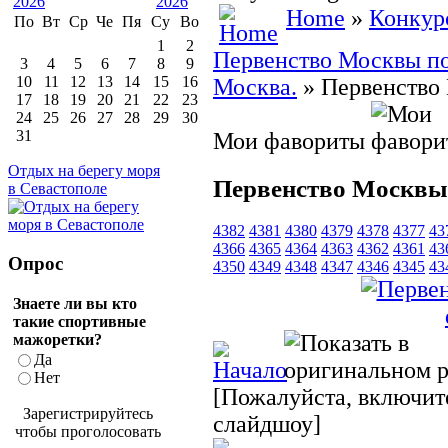
Home
»
Конкур
По
Вт
Ср
Че
Пя
Су
Во
1
2
Первенство Москвы по 
3
4
5
6
7
8
9
10
11
12
13
14
15
16
Москва.
» Первенство 
17
18
19
20
21
22
23
24
25
26
27
28
29
30
31
Мои фавориты
Отдых на берегу моря
Первенство Москвы п
в Севастополе
4382
4381
4380
4379
4378
4377
43
4366
4365
4364
4363
4362
4361
43
Опрос
4350
4349
4348
4347
4346
4345
43
Знаете ли вы кто
такие спортивные
мажоретки?
Да
Нет
[Пожалуйста, включите
Зарегистрируйтесь
слайдшоу]
чтобы проголосовать