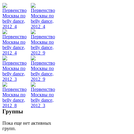
Танец
живота
Belly
Dance
уроки
видео
школы
фестивали
Группы
конкурсы
Пока еще нет активных
групп.