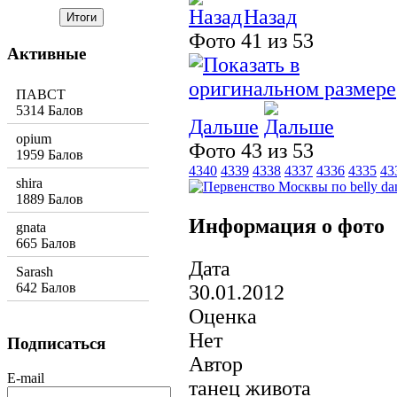
Назад
Фото 41 из 53
Активные
ПАВСТ
5314 Балов
Дальше
opium
Фото 43 из 53
1959 Балов
4340
4339
4338
4337
4336
4335
43
shira
1889 Балов
Информация о фото
gnata
665 Балов
Дата
Sarash
642 Балов
30.01.2012
Оценка
Нет
Подписаться
Автор
E-mail
танец живота