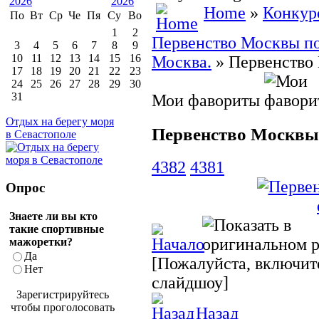
Home
»
Конкур
По
Вт
Ср
Че
Пя
Су
Во
1
2
Первенство Москвы по 
3
4
5
6
7
8
9
10
11
12
13
14
15
16
Москва.
» Первенство 
17
18
19
20
21
22
23
24
25
26
27
28
29
30
31
Мои фавориты
Отдых на берегу моря
Первенство Москвы п
в Севастополе
4382
4381
Опрос
Знаете ли вы кто
такие спортивные
мажоретки?
Да
[Пожалуйста, включите
Нет
слайдшоу]
Зарегистрируйтесь
чтобы проголосовать
Назад