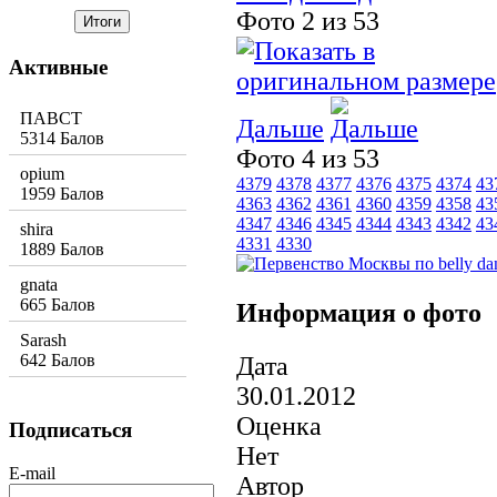
Фото 2 из 53
Активные
ПАВСТ
Дальше
5314 Балов
Фото 4 из 53
opium
4379
4378
4377
4376
4375
4374
43
1959 Балов
4363
4362
4361
4360
4359
4358
43
4347
4346
4345
4344
4343
4342
43
shira
4331
4330
1889 Балов
gnata
665 Балов
Информация о фото
Sarash
642 Балов
Дата
30.01.2012
Оценка
Подписаться
Нет
E-mail
Автор