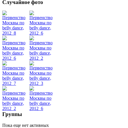
Случайное фото
Танец
живота
Belly
Dance
уроки
видео
школы
фестивали
Группы
конкурсы
Пока еще нет активных