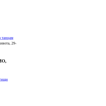
о танцам
ивота, 29-
МО,