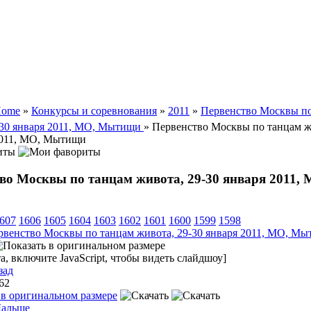
ome
»
Конкурсы и соревнования
»
2011
»
Первенство Москвы п
-30 января 2011, МО, Мытищи
» Первенство Москвы по танцам ж
2011, МО, Мытищи
иты
во Москвы по танцам живота, 29-30 января 2011, 
607
1606
1605
1604
1603
1602
1601
1600
1599
1598
, включите JavaScript, чтобы видеть слайдшоу]
зад
 62