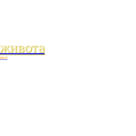
 живота
ance