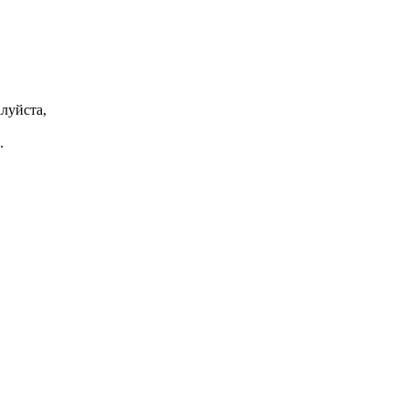
луйста,
.