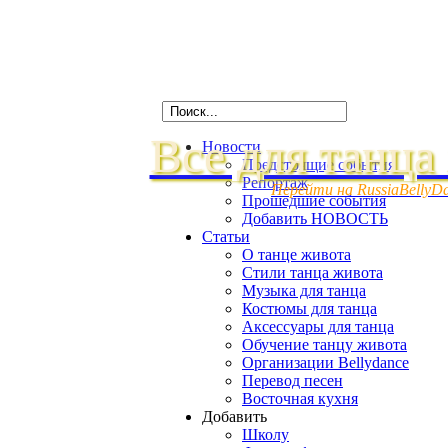
Все для танца
Новости
Предстоящие события
Репортаж
Перейти на RussiaBellyD
Прошедшие события
Добавить НОВОСТЬ
Статьи
О танце живота
Стили танца живота
Музыка для танца
Костюмы для танца
Аксессуары для танца
Обучение танцу живота
Организации Bellydance
Перевод песен
Восточная кухня
Добавить
Школу