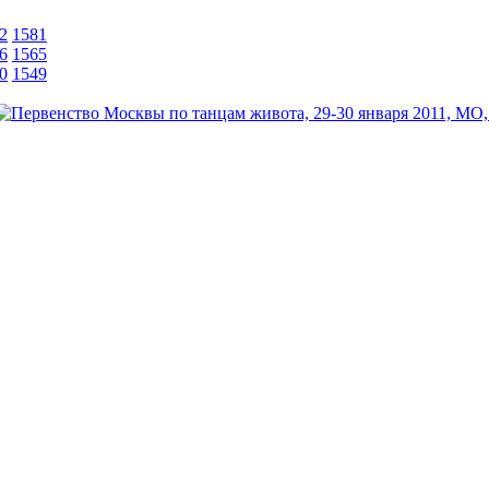
2
1581
6
1565
0
1549