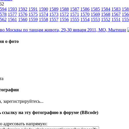
 62
594
1593
1592
1591
1590
1589
1588
1587
1586
1585
1584
1583
158
578
1577
1576
1575
1574
1573
1572
1571
1570
1569
1568
1567
156
562
1561
1560
1559
1558
1557
1556
1555
1554
1553
1552
1551
155
я о фото
та
тографии
 зарегистрируйтесь...
 ссылку на эту фотографию в форуме (BBcode)
 адресовать напрямую: