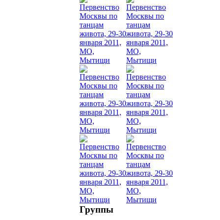
Dance
уроки
видео
школы
фестива
конкурс
Группы