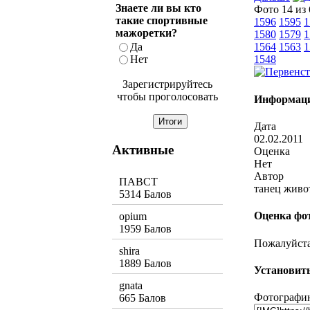
Знаете ли вы кто
Фото 14 из
такие спортивные
1596
1595
1
мажоретки?
1580
1579
1
Да
1564
1563
1
Нет
1548
Зарегистрируйтесь
чтобы проголосовать
Информаци
Дата
02.02.2011
Активные
Оценка
Нет
Автор
ПАВСТ
танец живо
5314 Балов
Оценка фо
opium
1959 Балов
Пожалуйста,
shira
1889 Балов
Установить
gnata
Фотографию
665 Балов