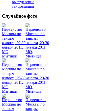
выступление
танцовщицы
Случайное фото
Танец
живота
Belly
Dance
уроки
видео
школы
фестивали