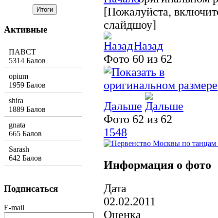
[Пожалуйста, включите
слайдшоу]
Активные
Назад
ПАВСТ
Фото 60 из 62
5314 Балов
opium
1959 Балов
shira
Дальше
1889 Балов
Фото 62 из 62
gnata
1548
665 Балов
Sarash
642 Балов
Информация о фото
Дата
Подписаться
02.02.2011
E-mail
Оценка