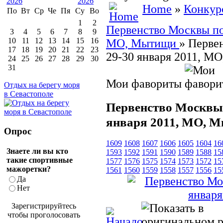
Home
»
Конкур
По
Вт
Ср
Че
Пя
Су
Во
1
2
Первенство Москвы по 
3
4
5
6
7
8
9
10
11
12
13
14
15
16
МО, Мытищи
» Перве
17
18
19
20
21
22
23
29-30 января 2011, М
24
25
26
27
28
29
30
31
Мои фавориты
Отдых на берегу моря
в Севастополе
Первенство Москвы 
января 2011, МО, 
Опрос
1609
1608
1607
1606
1605
1604
16
Знаете ли вы кто
1593
1592
1591
1590
1589
1588
15
такие спортивные
1577
1576
1575
1574
1573
1572
15
мажоретки?
1561
1560
1559
1558
1557
1556
15
Да
Нет
Зарегистрируйтесь
чтобы проголосовать