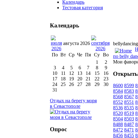
Календарь
Тестовая категория
Календарь
августа 2026
bellydancing
H
По
Вт
Ср
Че
Пя
Су
Во
по belly da
Мои фавор
1
2
3
4
5
6
7
8
9
Открыты
10
11
12
13
14
15
16
17
18
19
20
21
22
23
24
25
26
27
28
29
30
8600
8599
8
31
8584
8583
8
8568
8567
8
Отдых на берегу моря
8552
8551
8
в Севастополе
8536
8535
8
8520
8519
8
8504
8503
8
8488
8487
8
Опрос
8472
8471
8
8456
8455
8