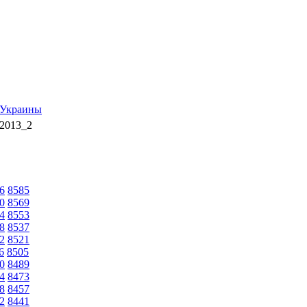
 Украины
2013_2
6
8585
0
8569
4
8553
8
8537
2
8521
6
8505
0
8489
4
8473
8
8457
2
8441