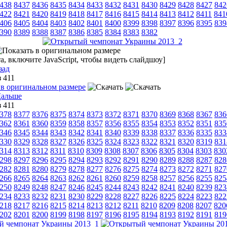
438
8437
8436
8435
8434
8433
8432
8431
8430
8429
8428
8427
842
422
8421
8420
8419
8418
8417
8416
8415
8414
8413
8412
8411
841
406
8405
8404
8403
8402
8401
8400
8399
8398
8397
8396
8395
839
390
8389
8388
8387
8386
8385
8384
8383
8382
, включите JavaScript, чтобы видеть слайдшоу]
зад
з 411
з 411
378
8377
8376
8375
8374
8373
8372
8371
8370
8369
8368
8367
836
362
8361
8360
8359
8358
8357
8356
8355
8354
8353
8352
8351
835
346
8345
8344
8343
8342
8341
8340
8339
8338
8337
8336
8335
833
330
8329
8328
8327
8326
8325
8324
8323
8322
8321
8320
8319
831
314
8313
8312
8311
8310
8309
8308
8307
8306
8305
8304
8303
830
298
8297
8296
8295
8294
8293
8292
8291
8290
8289
8288
8287
828
282
8281
8280
8279
8278
8277
8276
8275
8274
8273
8272
8271
827
266
8265
8264
8263
8262
8261
8260
8259
8258
8257
8256
8255
825
250
8249
8248
8247
8246
8245
8244
8243
8242
8241
8240
8239
823
234
8233
8232
8231
8230
8229
8228
8227
8226
8225
8224
8223
822
218
8217
8216
8215
8214
8213
8212
8211
8210
8209
8208
8207
820
202
8201
8200
8199
8198
8197
8196
8195
8194
8193
8192
8191
819