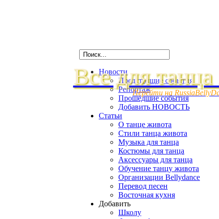
Все для танца
Новости
Предстоящие события
Репортаж
Перейти на RussiaBellyD
Прошедшие события
Добавить НОВОСТЬ
Статьи
О танце живота
Стили танца живота
Музыка для танца
Костюмы для танца
Аксессуары для танца
Обучение танцу живота
Организации Bellydance
Перевод песен
Восточная кухня
Добавить
Школу