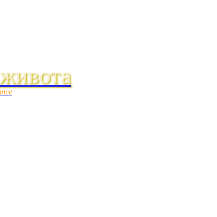
 живота
ance