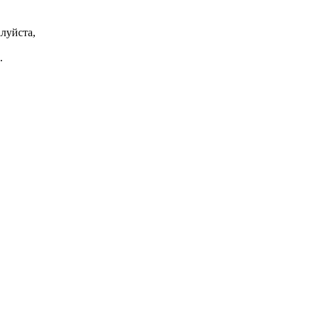
луйста,
.