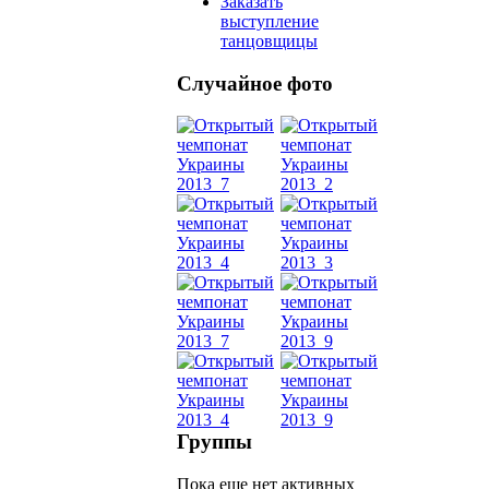
Заказать
выступление
танцовщицы
Случайное фото
Танец
живот
Belly
Dance
уроки
видео
школы
Группы
Пока еще нет активных