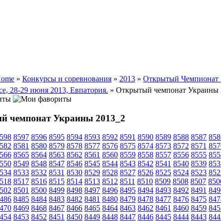
ome
»
Конкурсы и соревнования
»
2013
»
Открытый Чемпионат
nce, 28-29 июня 2013, Евпатория.
» Открытый чемпонат Украины 
иты
й чемпонат Украины 2013_2
598
8597
8596
8595
8594
8593
8592
8591
8590
8589
8588
8587
858
582
8581
8580
8579
8578
8577
8576
8575
8574
8573
8572
8571
857
566
8565
8564
8563
8562
8561
8560
8559
8558
8557
8556
8555
855
550
8549
8548
8547
8546
8545
8544
8543
8542
8541
8540
8539
853
534
8533
8532
8531
8530
8529
8528
8527
8526
8525
8524
8523
852
518
8517
8516
8515
8514
8513
8512
8511
8510
8509
8508
8507
850
502
8501
8500
8499
8498
8497
8496
8495
8494
8493
8492
8491
849
486
8485
8484
8483
8482
8481
8480
8479
8478
8477
8476
8475
847
470
8469
8468
8467
8466
8465
8464
8463
8462
8461
8460
8459
845
454
8453
8452
8451
8450
8449
8448
8447
8446
8445
8444
8443
844