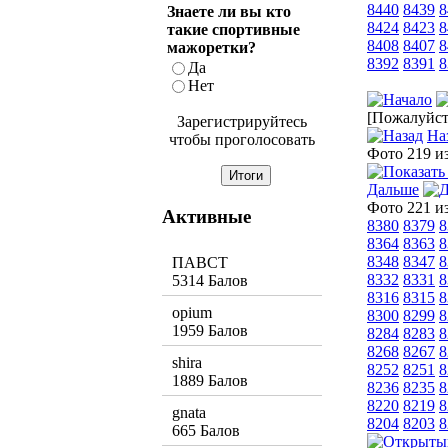
8440
8439
8
Знаете ли вы кто
8424
8423
8
такие спортивные
8408
8407
8
мажоретки?
8392
8391
8
Да
Нет
[Пожалуйста
Зарегистрируйтесь
На
чтобы проголосовать
Фото 219 и
Дальше
Фото 221 и
Активные
8380
8379
8
8364
8363
8
8348
8347
8
ПАВСТ
8332
8331
8
5314 Балов
8316
8315
8
opium
8300
8299
8
1959 Балов
8284
8283
8
8268
8267
8
shira
8252
8251
8
1889 Балов
8236
8235
8
8220
8219
8
gnata
8204
8203
8
665 Балов