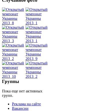
Случайное фото
Танец
живота
Belly
Dance
уроки
видео
школы
Группы
Пока еще нет активных
фестивали
групп.
конкурсы
Реклама на сайте
Вакансии