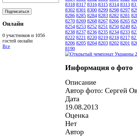
8318
8317
8316
8315
8314
8313
83
8302
8301
8300
8299
8298
8297
82
8286
8285
8284
8283
8282
8281
82
8270
8269
8268
8267
8266
8265
82
Онлайн
8254
8253
8252
8251
8250
8249
82
8238
8237
8236
8235
8234
8233
82
0 участников и 1056
8222
8221
8220
8219
8218
8217
82
гостей онлайн
8206
8205
8204
8203
8202
8201
82
Все
8190
Информация о фото
Описание
Автор фото: Сергей О
Дата
19.08.2013
Оценка
Нет
Автор