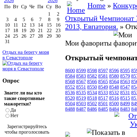
Home
»
Конкур
По
Вт
Ср
Че
Пя
Су
Во
1
2
Открытый Чемпионат У
3
4
5
6
7
8
9
10
11
12
13
14
15
16
2013, Евпатория.
» Отк
17
18
19
20
21
22
23
24
25
26
27
28
29
30
31
Мои фавориты
Отдых на берегу моря
Открытый чемпонат
в Севастополе
8600
8599
8598
8597
8596
8595
85
8584
8583
8582
8581
8580
8579
85
Опрос
8568
8567
8566
8565
8564
8563
85
8552
8551
8550
8549
8548
8547
85
8536
8535
8534
8533
8532
8531
85
Знаете ли вы кто
8520
8519
8518
8517
8516
8515
85
такие спортивные
8504
8503
8502
8501
8500
8499
84
мажоретки?
8488
8487
8486
8485
8484
8483
84
Да
Нет
Зарегистрируйтесь
чтобы проголосовать