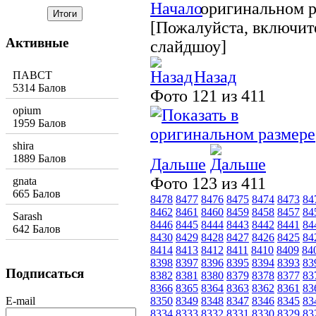
[Пожалуйста, включите
Активные
слайдшоу]
Назад
ПАВСТ
5314 Балов
Фото 121 из 411
opium
1959 Балов
shira
1889 Балов
Дальше
Фото 123 из 411
gnata
665 Балов
8478
8477
8476
8475
8474
8473
84
8462
8461
8460
8459
8458
8457
84
Sarash
8446
8445
8444
8443
8442
8441
84
642 Балов
8430
8429
8428
8427
8426
8425
84
8414
8413
8412
8411
8410
8409
84
8398
8397
8396
8395
8394
8393
83
Подписаться
8382
8381
8380
8379
8378
8377
83
8366
8365
8364
8363
8362
8361
83
E-mail
8350
8349
8348
8347
8346
8345
83
8334
8333
8332
8331
8330
8329
83