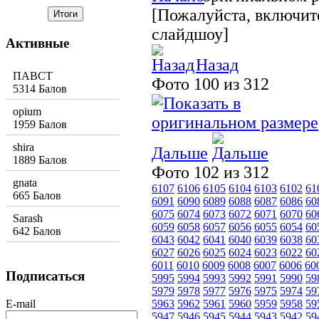
[Пожалуйста, включите
слайдшоу]
Активные
Назад
ПАВСТ
Фото 100 из 312
5314 Балов
opium
1959 Балов
shira
Дальше
1889 Балов
Фото 102 из 312
gnata
6107
6106
6105
6104
6103
6102
61
665 Балов
6091
6090
6089
6088
6087
6086
60
6075
6074
6073
6072
6071
6070
60
Sarash
6059
6058
6057
6056
6055
6054
60
642 Балов
6043
6042
6041
6040
6039
6038
60
6027
6026
6025
6024
6023
6022
60
6011
6010
6009
6008
6007
6006
60
Подписаться
5995
5994
5993
5992
5991
5990
59
5979
5978
5977
5976
5975
5974
59
E-mail
5963
5962
5961
5960
5959
5958
59
5947
5946
5945
5944
5943
5942
59