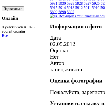
5931
5930
5929
5928
5927
5926
59
5915
5914
5913
5912
5911
5910
59
5899
5898
5897
Онлайн
Информация о фото
0 участников и 1076
гостей онлайн
Все
Дата
02.05.2012
Оценка
Нет
Автор
танец живота
Оценка фотографии
Пожалуйста, зарегистр
Установить ссылку н