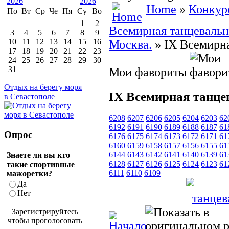
Home
»
Конкур
По
Вт
Ср
Че
Пя
Су
Во
1
2
Всемирная танцевальна
3
4
5
6
7
8
9
10
11
12
13
14
15
16
Москва.
» IX Всемирн
17
18
19
20
21
22
23
24
25
26
27
28
29
30
31
Мои фавориты
Отдых на берегу моря
IX Всемирная танце
в Севастополе
6208
6207
6206
6205
6204
6203
62
6192
6191
6190
6189
6188
6187
61
Опрос
6176
6175
6174
6173
6172
6171
61
6160
6159
6158
6157
6156
6155
61
6144
6143
6142
6141
6140
6139
61
Знаете ли вы кто
6128
6127
6126
6125
6124
6123
61
такие спортивные
6111
6110
6109
мажоретки?
Да
Нет
Зарегистрируйтесь
чтобы проголосовать