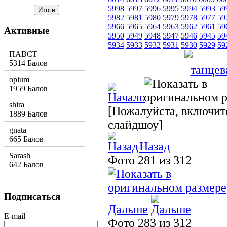
5998
5997
5996
5995
5994
5993
59
5982
5981
5980
5979
5978
5977
59
5966
5965
5964
5963
5962
5961
59
Активные
5950
5949
5948
5947
5946
5945
59
5934
5933
5932
5931
5930
5929
59
ПАВСТ
5314 Балов
opium
1959 Балов
shira
[Пожалуйста, включите
1889 Балов
слайдшоу]
gnata
665 Балов
Назад
Sarash
Фото 281 из 312
642 Балов
Подписаться
Дальше
E-mail
Фото 283 из 312