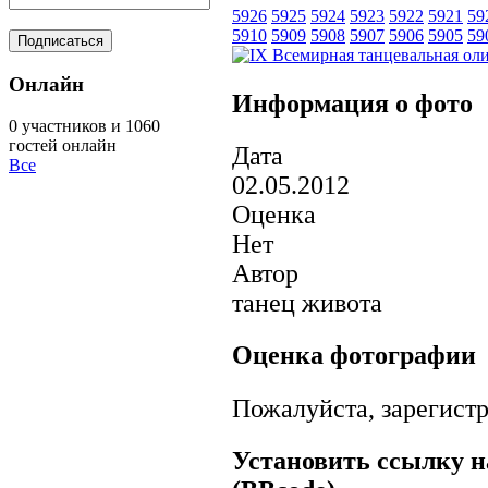
5926
5925
5924
5923
5922
5921
59
5910
5909
5908
5907
5906
5905
59
Онлайн
Информация о фото
0 участников и 1060
гостей онлайн
Дата
Все
02.05.2012
Оценка
Нет
Автор
танец живота
Оценка фотографии
Пожалуйста, зарегистр
Установить ссылку н