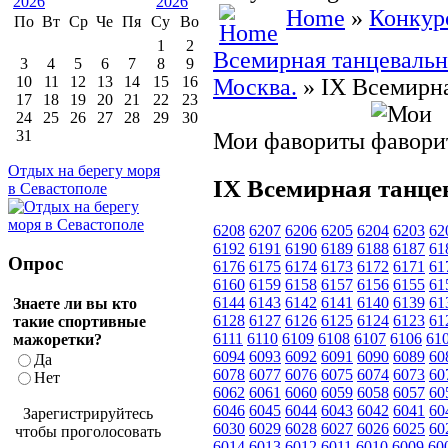
Home
»
Конкур
По
Вт
Ср
Че
Пя
Су
Во
1
2
Всемирная танцевальна
3
4
5
6
7
8
9
10
11
12
13
14
15
16
Москва.
» IX Всемирн
17
18
19
20
21
22
23
24
25
26
27
28
29
30
31
Мои фавориты
Отдых на берегу моря
IX Всемирная танце
в Севастополе
6208
6207
6206
6205
6204
6203
62
6192
6191
6190
6189
6188
6187
61
Опрос
6176
6175
6174
6173
6172
6171
61
6160
6159
6158
6157
6156
6155
61
6144
6143
6142
6141
6140
6139
61
Знаете ли вы кто
6128
6127
6126
6125
6124
6123
61
такие спортивные
6111
6110
6109
6108
6107
6106
61
мажоретки?
6094
6093
6092
6091
6090
6089
60
Да
6078
6077
6076
6075
6074
6073
60
Нет
6062
6061
6060
6059
6058
6057
60
6046
6045
6044
6043
6042
6041
60
Зарегистрируйтесь
6030
6029
6028
6027
6026
6025
60
чтобы проголосовать
6014
6013
6012
6011
6010
6009
60