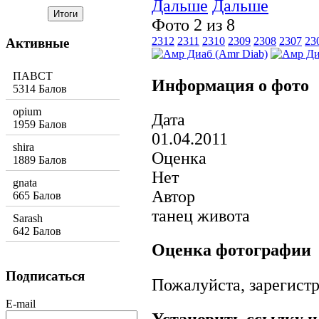
Дальше
Фото 2 из 8
2312
2311
2310
2309
2308
2307
23
Активные
ПАВСТ
Информация о фото
5314 Балов
opium
Дата
1959 Балов
01.04.2011
shira
Оценка
1889 Балов
Нет
gnata
Автор
665 Балов
танец живота
Sarash
642 Балов
Оценка фотографии
Подписаться
Пожалуйста, зарегистр
E-mail
Установить ссылку н