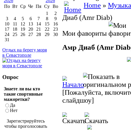
Home
»
Музык
По
Вт
Ср
Че
Пя
Су
Во
1
2
Диаб (Amr Diab)
3
4
5
6
7
8
9
10
11
12
13
14
15
16
17
18
19
20
21
22
23
Мои фавориты
24
25
26
27
28
29
30
31
Амр Диаб (Amr Diab
Отдых на берегу моря
в Севастополе
Опрос
Знаете ли вы кто
[Пожалуйста, включите
такие спортивные
слайдшоу]
мажоретки?
Да
Нет
Зарегистрируйтесь
чтобы проголосовать