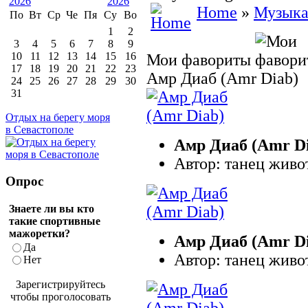
Home
»
Музык
По
Вт
Ср
Че
Пя
Су
Во
1
2
3
4
5
6
7
8
9
10
11
12
13
14
15
16
Мои фавориты
17
18
19
20
21
22
23
Амр Диаб (Amr Diab)
24
25
26
27
28
29
30
31
Отдых на берегу моря
в Севастополе
Амр Диаб (Amr D
Автор: танец живо
Опрос
Знаете ли вы кто
такие спортивные
мажоретки?
Амр Диаб (Amr D
Да
Автор: танец живо
Нет
Зарегистрируйтесь
чтобы проголосовать