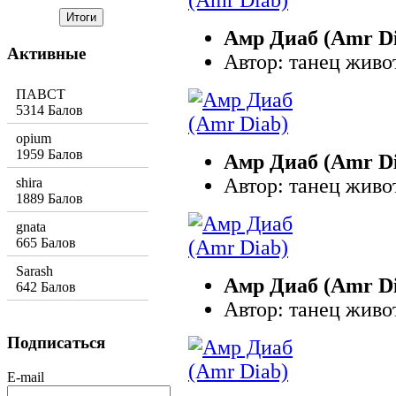
Амр Диаб (Amr D
Активные
Автор: танец живо
ПАВСТ
5314 Балов
opium
1959 Балов
Амр Диаб (Amr D
Автор: танец живо
shira
1889 Балов
gnata
665 Балов
Sarash
Амр Диаб (Amr D
642 Балов
Автор: танец живо
Подписаться
E-mail