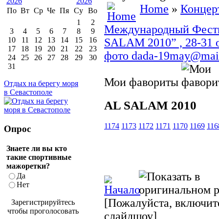
Home
»
Концер
По
Вт
Ср
Че
Пя
Су
Во
1
2
Международный Фести
3
4
5
6
7
8
9
10
11
12
13
14
15
16
SALAM 2010” , 28-31 о
17
18
19
20
21
22
23
фото dada-19may@mail
24
25
26
27
28
29
30
31
Мои фавориты
Отдых на берегу моря
в Севастополе
AL SALAM 2010
1174
1173
1172
1171
1170
1169
116
Опрос
Знаете ли вы кто
такие спортивные
мажоретки?
Да
Нет
[Пожалуйста, включите
Зарегистрируйтесь
чтобы проголосовать
слайдшоу]