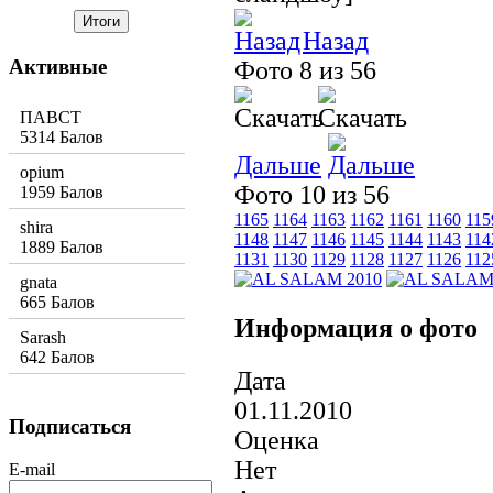
Назад
Активные
Фото 8 из 56
ПАВСТ
5314 Балов
Дальше
opium
Фото 10 из 56
1959 Балов
1165
1164
1163
1162
1161
1160
115
shira
1148
1147
1146
1145
1144
1143
114
1889 Балов
1131
1130
1129
1128
1127
1126
112
gnata
665 Балов
Информация о фото
Sarash
642 Балов
Дата
01.11.2010
Подписаться
Оценка
Нет
E-mail