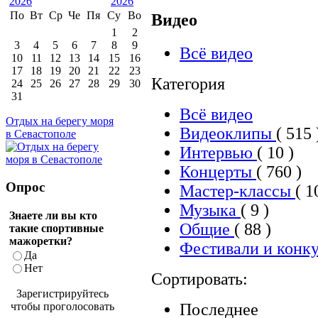
По
Вт
Ср
Че
Пя
Су
Во
Видео
1
2
3
4
5
6
7
8
9
Всё видео
10
11
12
13
14
15
16
17
18
19
20
21
22
23
Категория
24
25
26
27
28
29
30
31
Всё видео
Отдых на берегу моря
Видеоклипы
( 515 
в Севастополе
Интервью
( 10 )
Концерты
( 760 )
Опрос
Мастер-классы
( 1
Музыка
( 9 )
Знаете ли вы кто
Общие
( 88 )
такие спортивные
мажоретки?
Фестивали и конк
Да
Нет
Сортировать:
Зарегистрируйтесь
Последнее
чтобы проголосовать