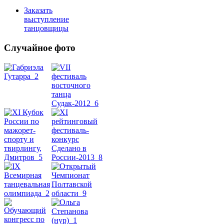
Заказать
выступление
танцовщицы
Случайное фото
Танец
живота
Belly
Dance
уроки
видео
школы