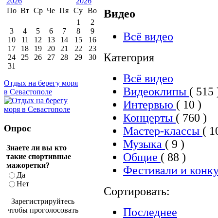
По
Вт
Ср
Че
Пя
Су
Во
Видео
1
2
3
4
5
6
7
8
9
Всё видео
10
11
12
13
14
15
16
17
18
19
20
21
22
23
Категория
24
25
26
27
28
29
30
31
Всё видео
Отдых на берегу моря
Видеоклипы
( 515 
в Севастополе
Интервью
( 10 )
Концерты
( 760 )
Опрос
Мастер-классы
( 1
Музыка
( 9 )
Знаете ли вы кто
Общие
( 88 )
такие спортивные
мажоретки?
Фестивали и конк
Да
Нет
Сортировать:
Зарегистрируйтесь
Последнее
чтобы проголосовать