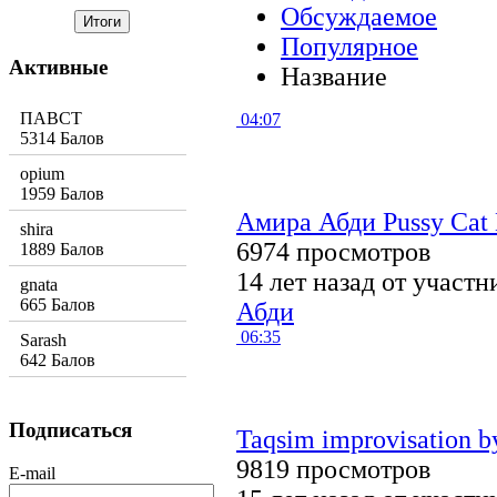
Обсуждаемое
Популярное
Активные
Название
ПАВСТ
04:07
5314 Балов
opium
1959 Балов
Aмира Абди Pussy Cat 
shira
6974 просмотров
1889 Балов
14 лет назад от участ
gnata
665 Балов
Абди
06:35
Sarash
642 Балов
Подписаться
Taqsim improvisation b
9819 просмотров
E-mail