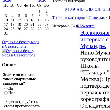
Тестовая категория
По
Вт
Ср
Че
Пя
Су
Во
#
|
0-9
|
A
|
B
|
C
|
D
|
E
|
F
|
G
|
1
2
3
4
5
6
7
8
9
Тестовая категория
»
О звездах
» 
10
11
12
13
14
15
16
17
18
19
20
21
22
23
Интервью
(32)
RSS-лента
24
25
26
27
28
29
30
Эксклюзив
31
интервью с
Отдых на берегу моря
Мучаидзе.
в Севастополе
Нино Мучаи
руководите
Опрос
Школы
“Шамадан” 
Знаете ли вы кто
Москва): 
такие спортивные
мажоретки?
подтвержде
Да
первая кате
Нет
хореографа
Зарегистрируйтесь
Обладательн
чтобы проголосовать