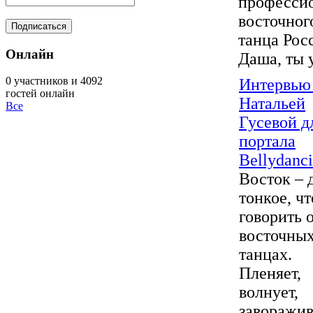
професси
восточног
танца Росс
Онлайн
Даша, ты у
0 участников и 4092
Интервью
гостей онлайн
Натальей
Все
Гусевой д
портала
Bellydanci
Восток – 
тонкое, ч
говорить 
восточны
танцах.
Пленяет,
волнует,
заворажи