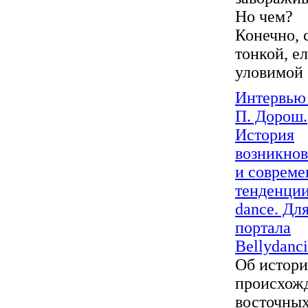
Но чем?
Конечно, 
тонкой, е
уловимой .
Интервью 
П. Дорош.
История
возникно
и соврем
тенденции
dance. Дл
портала
Bellydanci
Об истор
происхож
восточны