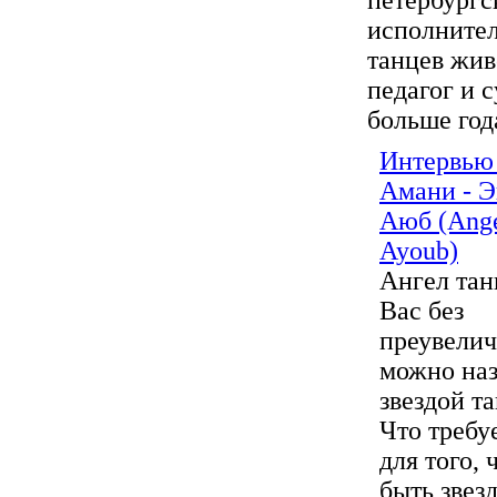
петербургс
исполните
танцев жив
педагог и с
больше года
Интервью
Амани - 
Аюб (Ang
Ayoub)
Ангел тан
Вас без
преувели
можно наз
звездой та
Что требу
для того, 
быть звез