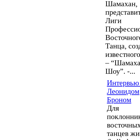
Шамахан,
представи
Лиги
Професси
Восточног
Танца, соз
известног
– “Шамах
Шоу”. -...
Интервью
Леонидом
Броном
Для
поклонни
восточны
танцев жи