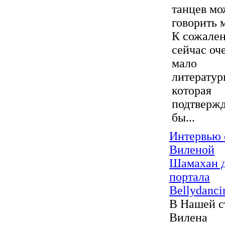
танцев м
говорить 
К сожале
сейчас оч
мало
литератур
которая
подтверж
бы...
Интервью 
Виленой
Шамахан 
портала
Bellydanci
В Нашей с
Вилена