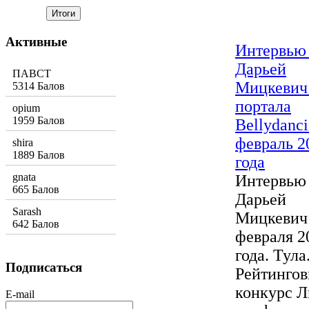
Активные
Интервью
Дарьей
ПАВСТ
Мицкевич
5314 Балов
портала
opium
1959 Балов
Bellydanci
февраль 2
shira
1889 Балов
года
gnata
Интервью
665 Балов
Дарьей
Sarash
Мицкевич
642 Балов
февраля 2
года. Тула
Подписаться
Рейтинго
конкурс Л
E-mail