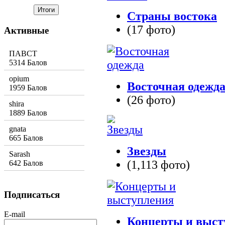
Страны востока
(17 фото)
Активные
ПАВСТ
5314 Балов
opium
Восточная одежд
1959 Балов
(26 фото)
shira
1889 Балов
gnata
665 Балов
Звезды
Sarash
(1,113 фото)
642 Балов
Подписаться
E-mail
Концерты и выст