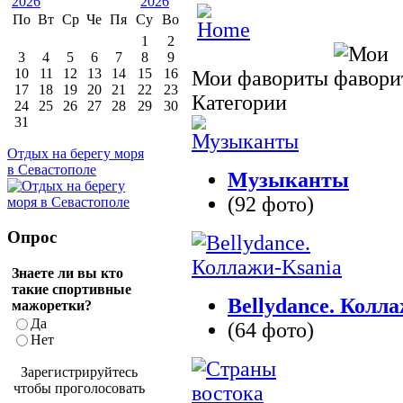
По
Вт
Ср
Че
Пя
Су
Во
1
2
3
4
5
6
7
8
9
10
11
12
13
14
15
16
Мои фавориты
17
18
19
20
21
22
23
Категории
24
25
26
27
28
29
30
31
Отдых на берегу моря
в Севастополе
Музыканты
(92 фото)
Опрос
Знаете ли вы кто
такие спортивные
Bellydance. Колл
мажоретки?
Да
(64 фото)
Нет
Зарегистрируйтесь
чтобы проголосовать