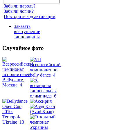
Забыли пароль?
Забыли логин?
Повторить код активации
Заказать
выступление
танцовщицы
Случайное фото
Танец
живота
Belly
Dance
уроки
видео